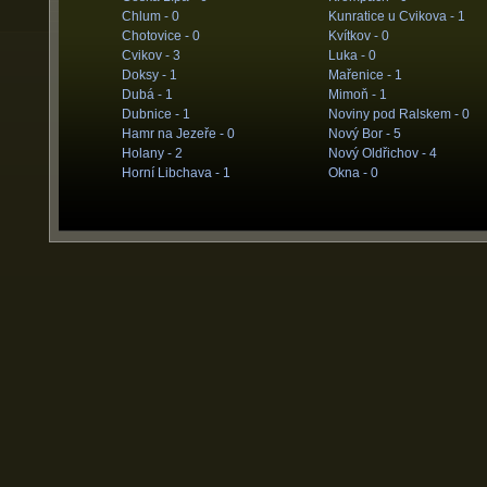
Chlum -
0
Kunratice u Cvikova -
1
Chotovice -
0
Kvítkov -
0
Cvikov -
3
Luka -
0
Doksy -
1
Mařenice -
1
Dubá -
1
Mimoň -
1
Dubnice -
1
Noviny pod Ralskem -
0
Hamr na Jezeře -
0
Nový Bor -
5
Holany -
2
Nový Oldřichov -
4
Horní Libchava -
1
Okna -
0