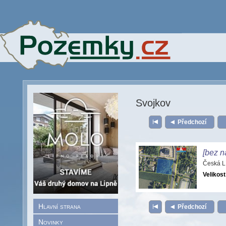
Svojkov
Předchozí
[bez n
Česká L
Velikost
Hlavní strana
Předchozí
Novinky