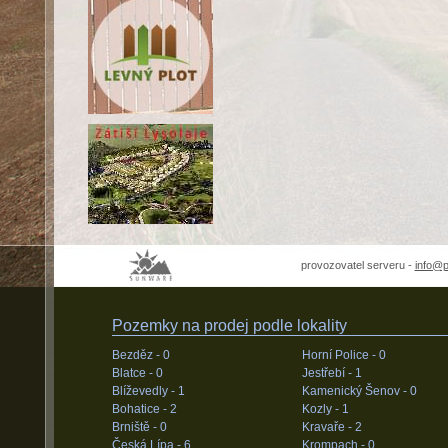
provozovatel serveru -
info@
Pozemky na prodej podle lokality
Bezděz -
0
Horní Police -
0
Blatce -
0
Jestřebí -
1
Blíževedly -
1
Kamenický Šenov -
0
Bohatice -
2
Kozly -
1
Brniště -
0
Kravaře -
2
Česká Lípa -
6
Krompach -
0