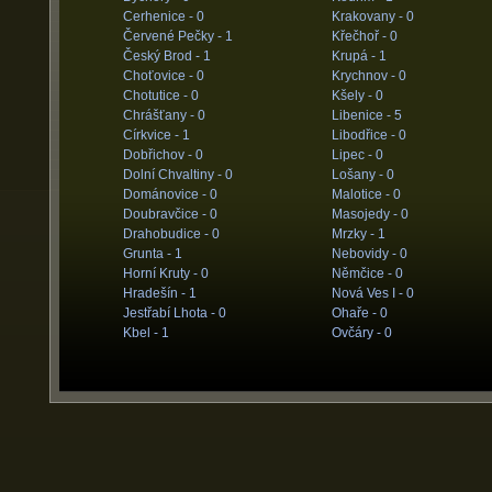
Cerhenice -
0
Krakovany -
0
Červené Pečky -
1
Křečhoř -
0
Český Brod -
1
Krupá -
1
Choťovice -
0
Krychnov -
0
Chotutice -
0
Kšely -
0
Chrášťany -
0
Libenice -
5
Církvice -
1
Libodřice -
0
Dobřichov -
0
Lipec -
0
Dolní Chvaltiny -
0
Lošany -
0
Dománovice -
0
Malotice -
0
Doubravčice -
0
Masojedy -
0
Drahobudice -
0
Mrzky -
1
Grunta -
1
Nebovidy -
0
Horní Kruty -
0
Němčice -
0
Hradešín -
1
Nová Ves I -
0
Jestřabí Lhota -
0
Ohaře -
0
Kbel -
1
Ovčáry -
0