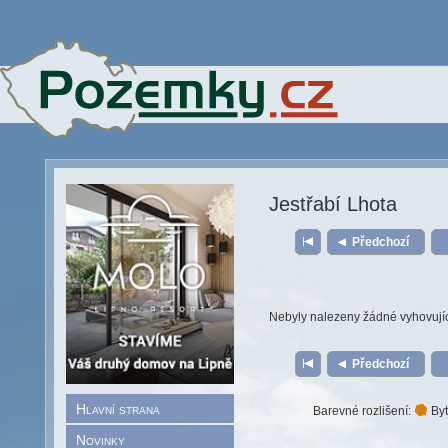
Jestřabí Lhota
Předchozí
Nebyly nalezeny žádné vyhovují
Předchozí
Hlavní strana
Barevné rozlišení:
Byt
Novinky