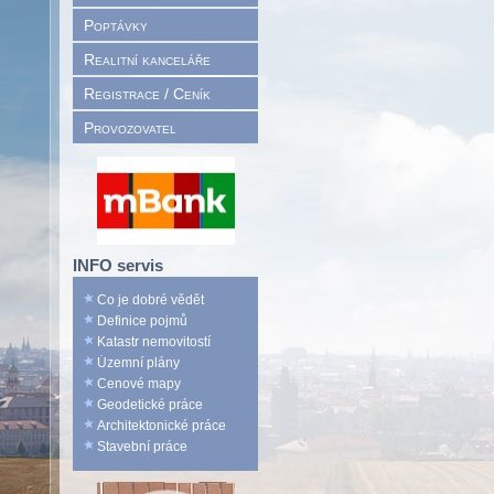
Poptávky
Realitní kanceláře
Registrace / Ceník
Provozovatel
INFO servis
Co je dobré vědět
Definice pojmů
Katastr nemovitostí
Územní plány
Cenové mapy
Geodetické práce
Architektonické práce
Stavební práce