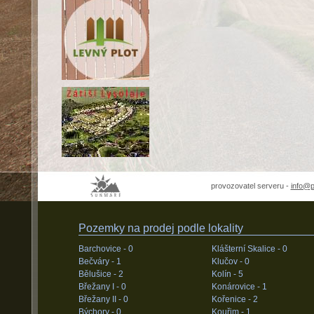
provozovatel serveru -
info@
Pozemky na prodej podle lokality
Barchovice -
0
Klášterní Skalice -
0
Bečváry -
1
Klučov -
0
Bělušice -
2
Kolín -
5
Břežany I -
0
Konárovice -
1
Břežany II -
0
Kořenice -
2
Býchory -
0
Kouřim -
1