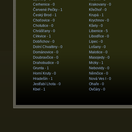
Cerhenice -
0
Krakovany -
0
Červené Pečky -
1
Křečhoř -
0
Český Brod -
1
Krupá -
1
Choťovice -
0
Krychnov -
0
Chotutice -
0
Kšely -
0
Chrášťany -
0
Libenice -
5
Církvice -
1
Libodřice -
0
Dobřichov -
0
Lipec -
0
Dolní Chvaltiny -
0
Lošany -
0
Dománovice -
0
Malotice -
0
Doubravčice -
0
Masojedy -
0
Drahobudice -
0
Mrzky -
1
Grunta -
1
Nebovidy -
0
Horní Kruty -
0
Němčice -
0
Hradešín -
1
Nová Ves I -
0
Jestřabí Lhota -
0
Ohaře -
0
Kbel -
1
Ovčáry -
0