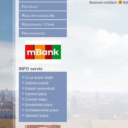
Barevné rozlišení:
Byt
Poptávky
Realitní kanceláře
Registrace / Ceník
Provozovatel
INFO servis
Co je dobré vědět
Definice pojmů
Katastr nemovitostí
Územní plány
Cenové mapy
Geodetické práce
Architektonické práce
Stavební práce