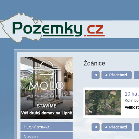
Ždánice
Předchozí
10 ha 
Kolín p
Velikost
Hlavní strana
Předchozí
Novinky