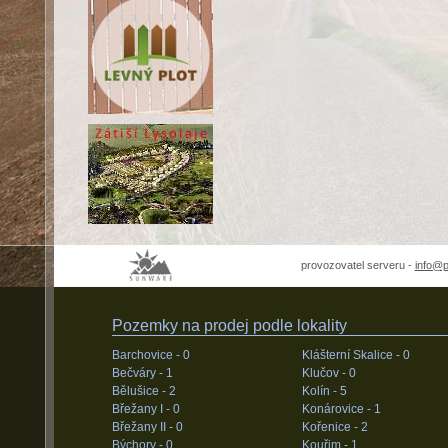
provozovatel serveru -
info@
Pozemky na prodej podle lokality
Barchovice -
0
Klášterní Skalice -
0
Bečváry -
1
Klučov -
0
Bělušice -
2
Kolín -
5
Břežany I -
0
Konárovice -
1
Břežany II -
0
Kořenice -
2
Býchory -
0
Kouřim -
1