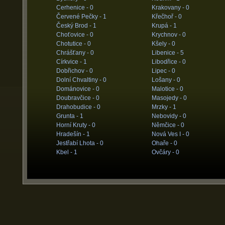
Cerhenice -
0
Krakovany -
0
Červené Pečky -
1
Křečhoř -
0
Český Brod -
1
Krupá -
1
Choťovice -
0
Krychnov -
0
Chotutice -
0
Kšely -
0
Chrášťany -
0
Libenice -
5
Církvice -
1
Libodřice -
0
Dobřichov -
0
Lipec -
0
Dolní Chvaltiny -
0
Lošany -
0
Dománovice -
0
Malotice -
0
Doubravčice -
0
Masojedy -
0
Drahobudice -
0
Mrzky -
1
Grunta -
1
Nebovidy -
0
Horní Kruty -
0
Němčice -
0
Hradešín -
1
Nová Ves I -
0
Jestřabí Lhota -
0
Ohaře -
0
Kbel -
1
Ovčáry -
0