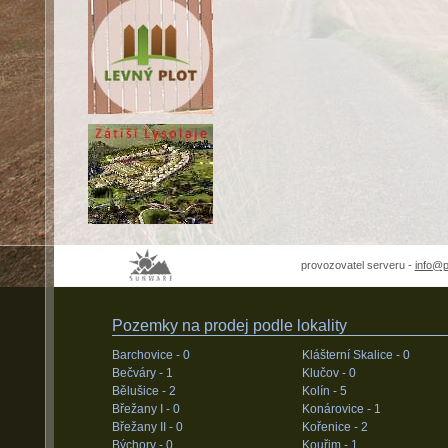
provozovatel serveru -
info@
Pozemky na prodej podle lokality
Barchovice -
0
Klášterní Skalice -
0
Bečváry -
1
Klučov -
0
Bělušice -
2
Kolín -
5
Břežany I -
0
Konárovice -
1
Břežany II -
0
Kořenice -
2
Býchory -
0
Kouřim -
1