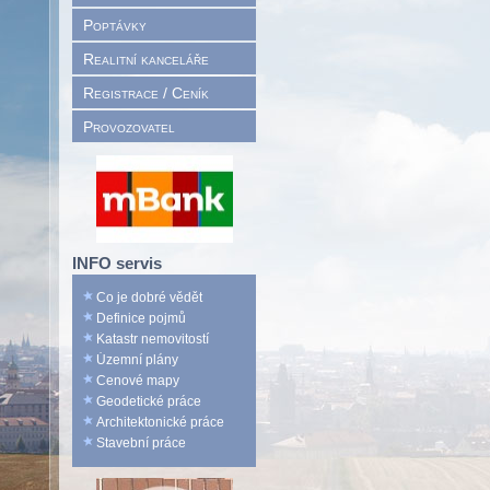
Poptávky
Realitní kanceláře
Registrace / Ceník
Provozovatel
INFO servis
Co je dobré vědět
Definice pojmů
Katastr nemovitostí
Územní plány
Cenové mapy
Geodetické práce
Architektonické práce
Stavební práce