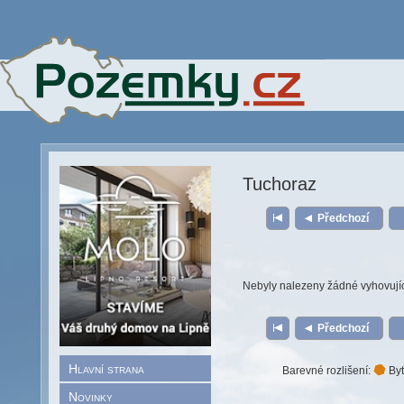
Tuchoraz
Předchozí
Nebyly nalezeny žádné vyhovují
Předchozí
Hlavní strana
Barevné rozlišení:
Byt
Novinky