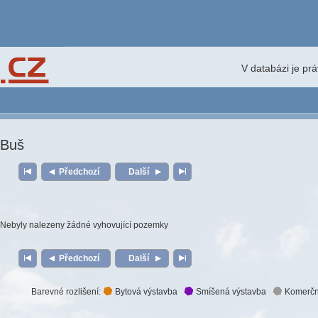
V databázi je pr
Buš
Předchozí
Další
Nebyly nalezeny žádné vyhovující pozemky
Předchozí
Další
Barevné rozlišení:
Bytová výstavba
Smíšená výstavba
Komerčn