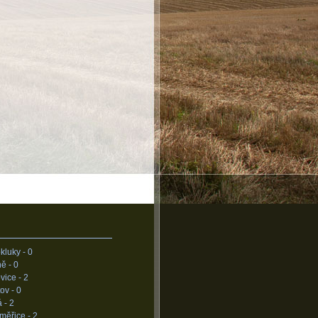
kluky -
0
ně -
0
vice -
2
ov -
0
á -
2
měřice -
2