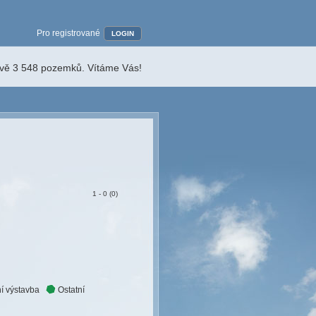
Pro registrované
LOGIN
ávě 3 548 pozemků. Vítáme Vás!
1 - 0 (0)
í výstavba
Ostatní