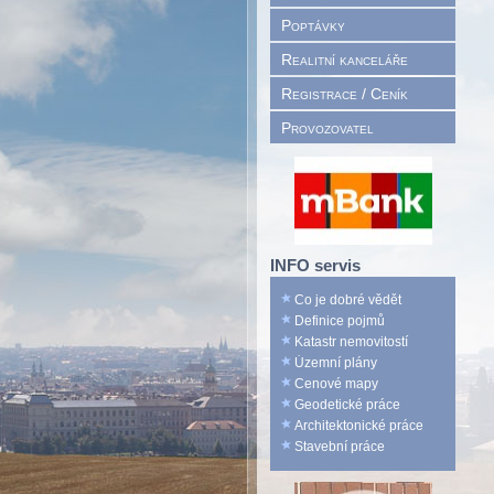
Poptávky
Realitní kanceláře
Registrace / Ceník
Provozovatel
INFO servis
Co je dobré vědět
Definice pojmů
Katastr nemovitostí
Územní plány
Cenové mapy
Geodetické práce
Architektonické práce
Stavební práce