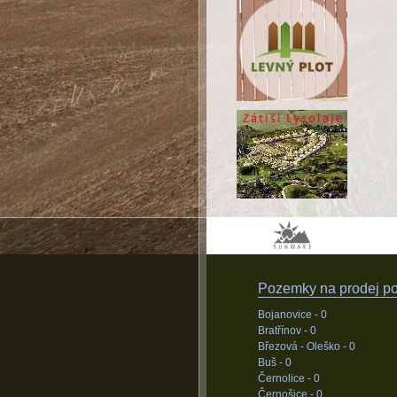
Pozemky na prodej pod
Bojanovice -
0
Bratřínov -
0
Březová - Oleško -
0
Buš -
0
Černolice -
0
Černošice -
0