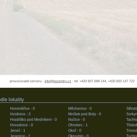
provozovatel serveru -
info@pozemky.cz
- tel: +420 607 688 144, +420 603 147 722
le lokality
Horoměřice -
0
Měchenice -
0
Středo
Hostivice -
3
Mníšek pod Brdy -
0
Svrky
Hradištko pod Medníkem -
0
Nučice -
0
Tachlo
Hvozdnice -
0
Ohrobec -
1
Třebot
Jeneč -
1
Okoř -
0
Trnov
Jesenice -
2
Okrouhlo -
0
Tucho