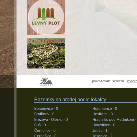
provozovatel serveru -
info@
Pozemky na prodej podle lokality
Bojanovice -
0
Horoměřice -
0
Bratřínov -
0
Hostivice -
3
Březová - Oleško -
0
Hradištko pod Medníkem -
Buš -
0
Hvozdnice -
0
Černolice -
0
Jeneč -
1
Černošice -
0
Jesenice -
2