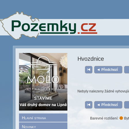
Hvozdnice
Předchozí
Nebyly nalezeny žádné vyhovují
Předchozí
Hlavní strana
Barevné rozlišení:
Byt
Novinky