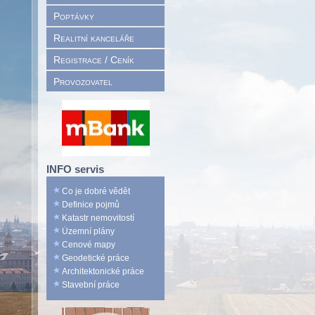
Poptávky
Realitní kanceláře
Registrace / Ceník
Provozovatel
INFO servis
Co je dobré vědět
Definice pojmů
Katastr nemovitostí
Územní plány
Cenové mapy
Geodetické práce
Architektonické práce
Stavební práce