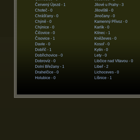
Červený Újezd -
1
Jílové u Prahy -
3
Choteč -
0
Jíloviště -
0
Chrášťany -
0
Jinočany -
0
Chýně -
0
Kamenný Přívoz -
0
Chýnice -
0
Karlík -
0
Číčovice -
0
Klínec -
1
Čisovice -
1
Kněževes -
0
Davle -
0
Kosoř -
0
Dobříč -
1
Kytín -
0
Dobřichovice -
0
Lety -
0
Dobrovíz -
0
Libčice nad Vltavou -
0
Dolní Břežany -
1
Libeř -
2
Drahelčice -
0
Lichoceves -
0
Holubice -
0
Líšnice -
1