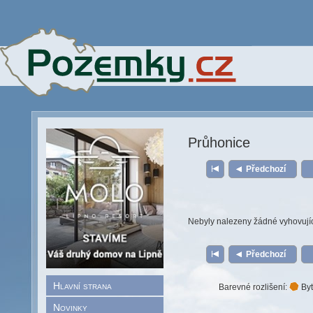
Průhonice
Předchozí
Nebyly nalezeny žádné vyhovují
Předchozí
Hlavní strana
Barevné rozlišení:
Byt
Novinky