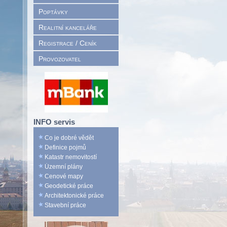
Poptávky
Realitní kanceláře
Registrace / Ceník
Provozovatel
INFO servis
Co je dobré vědět
Definice pojmů
Katastr nemovitostí
Územní plány
Cenové mapy
Geodetické práce
Architektonické práce
Stavební práce