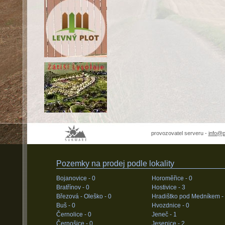
provozovatel serveru -
info@
Pozemky na prodej podle lokality
Bojanovice -
0
Horoměřice -
0
Bratřínov -
0
Hostivice -
3
Březová - Oleško -
0
Hradištko pod Medníkem -
Buš -
0
Hvozdnice -
0
Černolice -
0
Jeneč -
1
Černošice -
0
Jesenice -
2