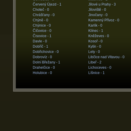
Červený Újezd -
1
Jílové u Prahy -
3
Choteč -
0
Jíloviště -
0
Chrášťany -
0
Jinočany -
0
Chýně -
0
Kamenný Přívoz -
0
Chýnice -
0
Karlík -
0
Číčovice -
0
Klínec -
1
Čisovice -
1
Kněževes -
0
Davle -
0
Kosoř -
0
Dobříč -
1
Kytín -
0
Dobřichovice -
0
Lety -
0
Dobrovíz -
0
Libčice nad Vltavou -
0
Dolní Břežany -
1
Libeř -
2
Drahelčice -
0
Lichoceves -
0
Holubice -
0
Líšnice -
1