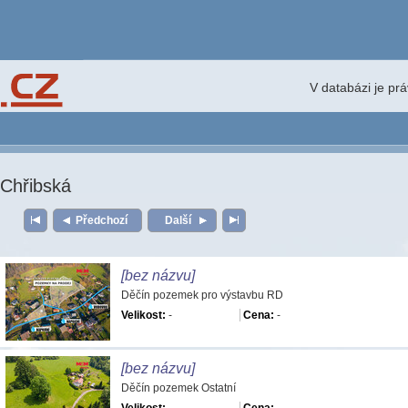
V databázi je pr
Chřibská
Předchozí
Další
[bez názvu]
Děčín pozemek pro výstavbu RD
Velikost:
-
Cena:
-
[bez názvu]
Děčín pozemek Ostatní