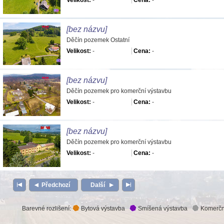
Velikost:
-
Cena:
-
[bez názvu]
Děčín pozemek Ostatní
Velikost:
-
Cena:
-
[bez názvu]
Děčín pozemek pro komerční výstavbu
Velikost:
-
Cena:
-
[bez názvu]
Děčín pozemek pro komerční výstavbu
Velikost:
-
Cena:
-
Předchozí
Další
Barevné rozlišení:
Bytová výstavba
Smíšená výstavba
Komerčn