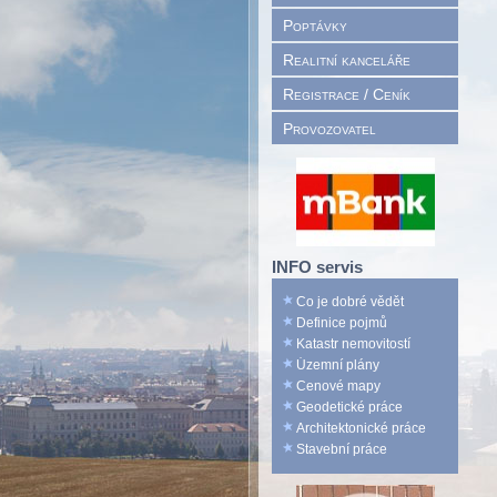
Poptávky
Realitní kanceláře
Registrace / Ceník
Provozovatel
INFO servis
Co je dobré vědět
Definice pojmů
Katastr nemovitostí
Územní plány
Cenové mapy
Geodetické práce
Architektonické práce
Stavební práce