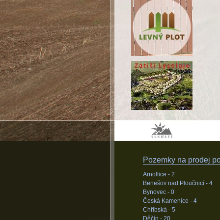
Pozemky na prodej pod
Arnoltice -
2
Benešov nad Ploučnicí -
4
Bynovec -
0
Česká Kamenice -
4
Chřibská -
5
Děčín -
20