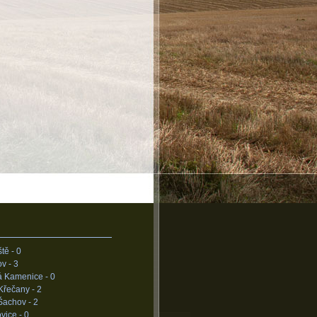
tě -
0
ov -
3
á Kamenice -
0
Křečany -
2
Šachov -
2
vice -
0