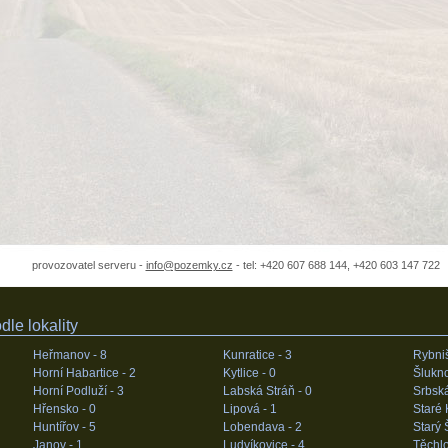
provozovatel serveru -
info@pozemky.cz
- tel: +420 607 688 144, +420 603 147 722
le lokality
Heřmanov -
8
Kunratice -
3
Rybniš
Horní Habartice -
2
Kytlice -
0
Šlukn
Horní Podluží -
3
Labská Stráň -
0
Srbsk
Hřensko -
0
Lipová -
1
Staré 
Huntířov -
5
Lobendava -
2
Starý 
Janov -
1
Ludvíkovice -
4
Těchlo