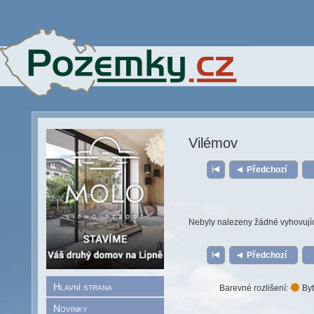
Vilémov
Předchozí
Nebyly nalezeny žádné vyhovují
Předchozí
Hlavní strana
Barevné rozlišení:
Byt
Novinky