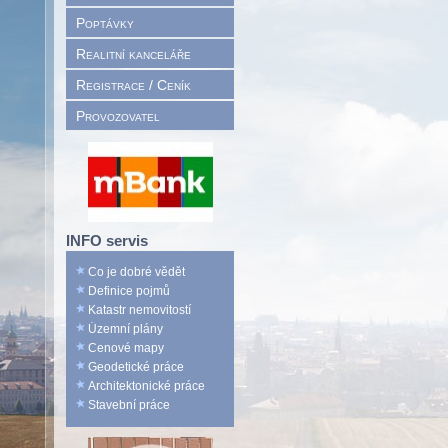
Poptávky
Realitní kanceláře
Registrace / Ceník
Provozovatel
INFO servis
Co je dobré vědět
Definice pojmů
Katastr nemovitostí
Územní plány
Cenové mapy
Geodetické práce
Architektonické práce
Stavební práce