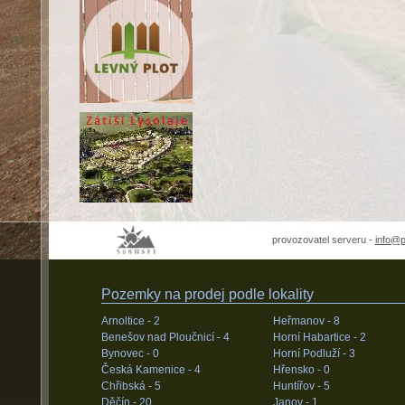
provozovatel serveru -
info@
Pozemky na prodej podle lokality
Arnoltice -
2
Heřmanov -
8
Benešov nad Ploučnicí -
4
Horní Habartice -
2
Bynovec -
0
Horní Podluží -
3
Česká Kamenice -
4
Hřensko -
0
Chřibská -
5
Huntířov -
5
Děčín -
20
Janov -
1