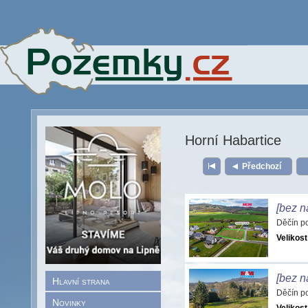
Horní Habartice
Předchozí
[bez n
Děčín p
Velikost
[bez n
Hlavní strana
Děčín p
Novinky