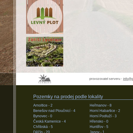
provozovatel serveru -
info@
Pozemky na prodej podle lokality
Arnoltice -
2
Heřmanov -
8
Benešov nad Ploučnicí -
4
Horní Habartice -
2
Bynovec -
0
Horní Podluží -
3
Česká Kamenice -
4
Hřensko -
0
Chřibská -
5
Huntířov -
5
Děčín -
20
Janov -
1