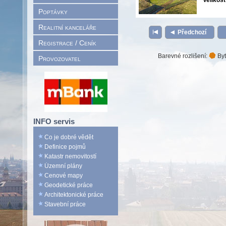
Velikost
Poptávky
Realitní kanceláře
Předchozí
Registrace / Ceník
Barevné rozlišení:
Byt
Provozovatel
INFO servis
Co je dobré vědět
Definice pojmů
Katastr nemovitostí
Územní plány
Cenové mapy
Geodetické práce
Architektonické práce
Stavební práce