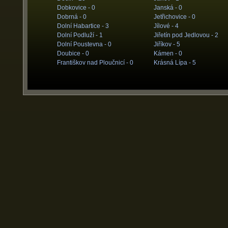
Dobkovice -
0
Janská -
0
Dobrná -
0
Jetřichovice -
0
Dolní Habartice -
3
Jílové -
4
Dolní Podluží -
1
Jiřetín pod Jedlovou -
2
Dolní Poustevna -
0
Jiříkov -
5
Doubice -
0
Kámen -
0
Františkov nad Ploučnicí -
0
Krásná Lípa -
5