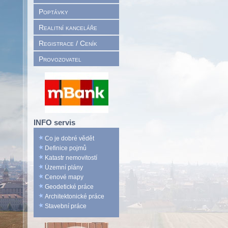
Poptávky
Realitní kanceláře
Registrace / Ceník
Provozovatel
INFO servis
Co je dobré vědět
Definice pojmů
Katastr nemovitostí
Územní plány
Cenové mapy
Geodetické práce
Architektonické práce
Stavební práce