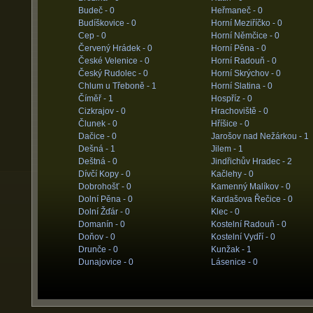
Budeč -
0
Heřmaneč -
0
Budíškovice -
0
Horní Meziříčko -
0
Cep -
0
Horní Němčice -
0
Červený Hrádek -
0
Horní Pěna -
0
České Velenice -
0
Horní Radouň -
0
Český Rudolec -
0
Horní Skrýchov -
0
Chlum u Třeboně -
1
Horní Slatina -
0
Číměř -
1
Hospříz -
0
Cizkrajov -
0
Hrachoviště -
0
Člunek -
0
Hříšice -
0
Dačice -
0
Jarošov nad Nežárkou -
1
Dešná -
1
Jilem -
1
Deštná -
0
Jindřichův Hradec -
2
Dívčí Kopy -
0
Kačlehy -
0
Dobrohošť -
0
Kamenný Malíkov -
0
Dolní Pěna -
0
Kardašova Řečice -
0
Dolní Žďár -
0
Klec -
0
Domanín -
0
Kostelní Radouň -
0
Doňov -
0
Kostelní Vydří -
0
Drunče -
0
Kunžak -
1
Dunajovice -
0
Lásenice -
0