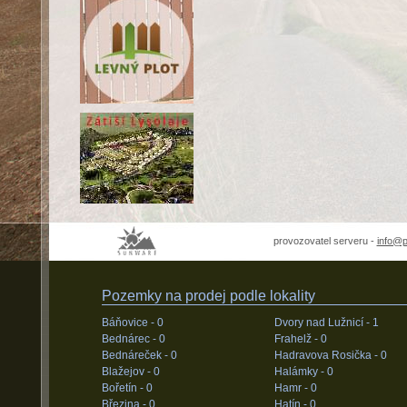
provozovatel serveru -
info@
Pozemky na prodej podle lokality
Báňovice -
0
Dvory nad Lužnicí -
1
Bednárec -
0
Frahelž -
0
Bednáreček -
0
Hadravova Rosička -
0
Blažejov -
0
Halámky -
0
Bořetín -
0
Hamr -
0
Březina -
0
Hatín -
0