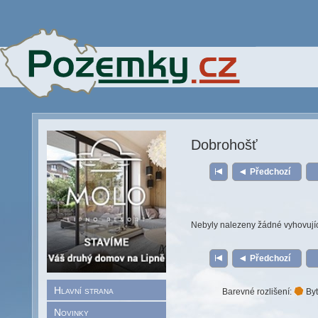
Dobrohošť
Předchozí
Nebyly nalezeny žádné vyhovují
Předchozí
Hlavní strana
Barevné rozlišení:
Byt
Novinky