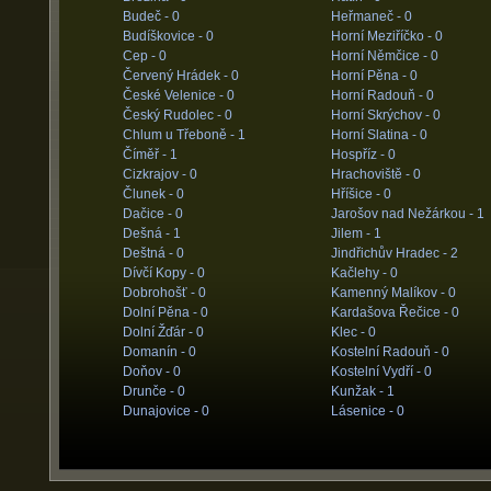
Budeč -
0
Heřmaneč -
0
Budíškovice -
0
Horní Meziříčko -
0
Cep -
0
Horní Němčice -
0
Červený Hrádek -
0
Horní Pěna -
0
České Velenice -
0
Horní Radouň -
0
Český Rudolec -
0
Horní Skrýchov -
0
Chlum u Třeboně -
1
Horní Slatina -
0
Číměř -
1
Hospříz -
0
Cizkrajov -
0
Hrachoviště -
0
Člunek -
0
Hříšice -
0
Dačice -
0
Jarošov nad Nežárkou -
1
Dešná -
1
Jilem -
1
Deštná -
0
Jindřichův Hradec -
2
Dívčí Kopy -
0
Kačlehy -
0
Dobrohošť -
0
Kamenný Malíkov -
0
Dolní Pěna -
0
Kardašova Řečice -
0
Dolní Žďár -
0
Klec -
0
Domanín -
0
Kostelní Radouň -
0
Doňov -
0
Kostelní Vydří -
0
Drunče -
0
Kunžak -
1
Dunajovice -
0
Lásenice -
0