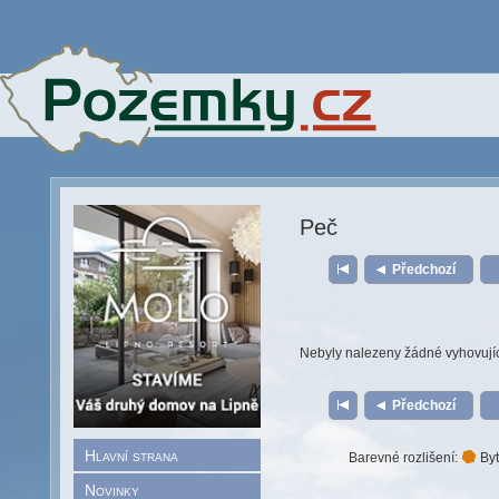
Peč
Předchozí
Nebyly nalezeny žádné vyhovují
Předchozí
Hlavní strana
Barevné rozlišení:
Byt
Novinky