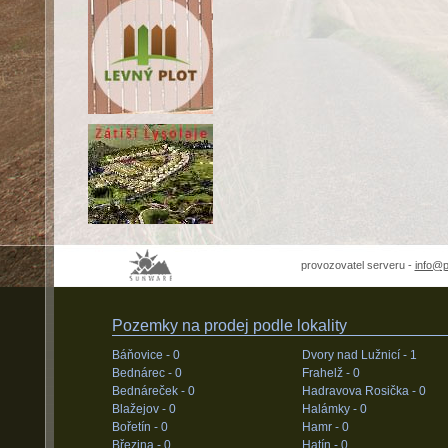
provozovatel serveru -
info@
Pozemky na prodej podle lokality
Báňovice -
0
Dvory nad Lužnicí -
1
Bednárec -
0
Frahelž -
0
Bednáreček -
0
Hadravova Rosička -
0
Blažejov -
0
Halámky -
0
Bořetín -
0
Hamr -
0
Březina -
0
Hatín -
0