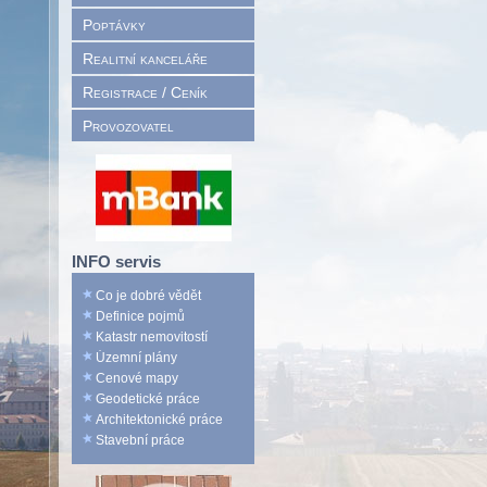
Poptávky
Realitní kanceláře
Registrace / Ceník
Provozovatel
INFO servis
Co je dobré vědět
Definice pojmů
Katastr nemovitostí
Územní plány
Cenové mapy
Geodetické práce
Architektonické práce
Stavební práce