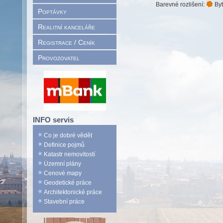
Barevné rozlišení:
Byt
Poptávky
Realitní kanceláře
Registrace / Ceník
Provozovatel
INFO servis
Co je dobré vědět
Definice pojmů
Katastr nemovitostí
Územní plány
Cenové mapy
Geodetické práce
Architektonické práce
Stavební práce