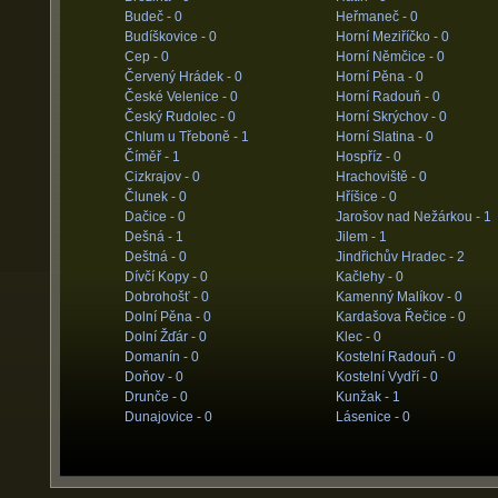
Budeč -
0
Heřmaneč -
0
Budíškovice -
0
Horní Meziříčko -
0
Cep -
0
Horní Němčice -
0
Červený Hrádek -
0
Horní Pěna -
0
České Velenice -
0
Horní Radouň -
0
Český Rudolec -
0
Horní Skrýchov -
0
Chlum u Třeboně -
1
Horní Slatina -
0
Číměř -
1
Hospříz -
0
Cizkrajov -
0
Hrachoviště -
0
Člunek -
0
Hříšice -
0
Dačice -
0
Jarošov nad Nežárkou -
1
Dešná -
1
Jilem -
1
Deštná -
0
Jindřichův Hradec -
2
Dívčí Kopy -
0
Kačlehy -
0
Dobrohošť -
0
Kamenný Malíkov -
0
Dolní Pěna -
0
Kardašova Řečice -
0
Dolní Žďár -
0
Klec -
0
Domanín -
0
Kostelní Radouň -
0
Doňov -
0
Kostelní Vydří -
0
Drunče -
0
Kunžak -
1
Dunajovice -
0
Lásenice -
0