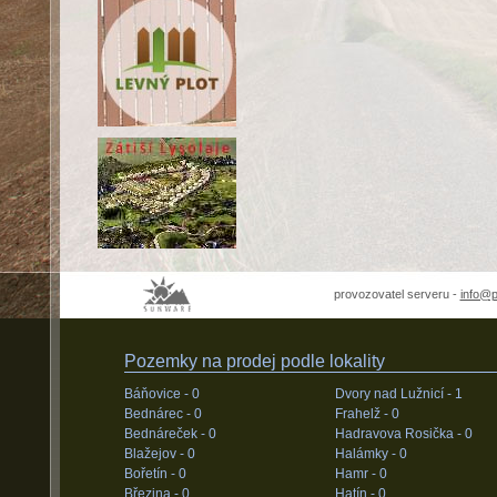
provozovatel serveru -
info@
Pozemky na prodej podle lokality
Báňovice -
0
Dvory nad Lužnicí -
1
Bednárec -
0
Frahelž -
0
Bednáreček -
0
Hadravova Rosička -
0
Blažejov -
0
Halámky -
0
Bořetín -
0
Hamr -
0
Březina -
0
Hatín -
0