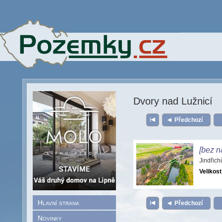
Dvory nad Lužnicí
Předchozí
[bez n
Jindřic
Velikost
Hlavní strana
Předchozí
Novinky