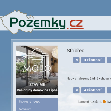
Stříbřec
Předchozí
Nebyly nalezeny žádné vyhovují
Předchozí
Hlavní strana
Barevné rozlišení:
Byt
Novinky