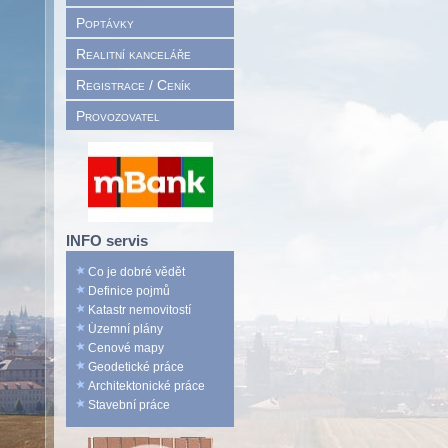
Poptávky
Realitní kanceláře
Registrace / Ceník
Provozovatel
INFO servis
Co je dobré vědět
Definice pojmů
Katastr nemovitostí
Územní plány
Cenové mapy
Geodetické práce
Architektonické práce
Stavební práce