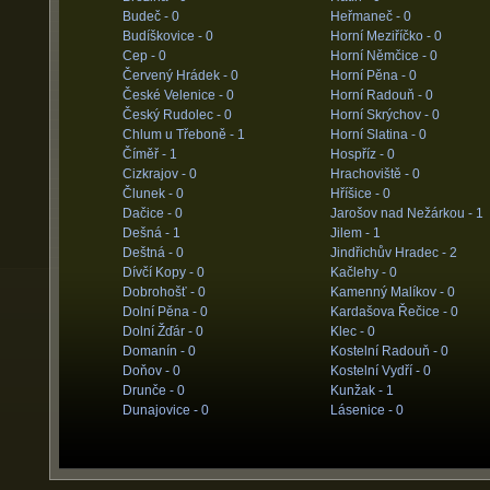
Budeč -
0
Heřmaneč -
0
Budíškovice -
0
Horní Meziříčko -
0
Cep -
0
Horní Němčice -
0
Červený Hrádek -
0
Horní Pěna -
0
České Velenice -
0
Horní Radouň -
0
Český Rudolec -
0
Horní Skrýchov -
0
Chlum u Třeboně -
1
Horní Slatina -
0
Číměř -
1
Hospříz -
0
Cizkrajov -
0
Hrachoviště -
0
Člunek -
0
Hříšice -
0
Dačice -
0
Jarošov nad Nežárkou -
1
Dešná -
1
Jilem -
1
Deštná -
0
Jindřichův Hradec -
2
Dívčí Kopy -
0
Kačlehy -
0
Dobrohošť -
0
Kamenný Malíkov -
0
Dolní Pěna -
0
Kardašova Řečice -
0
Dolní Žďár -
0
Klec -
0
Domanín -
0
Kostelní Radouň -
0
Doňov -
0
Kostelní Vydří -
0
Drunče -
0
Kunžak -
1
Dunajovice -
0
Lásenice -
0