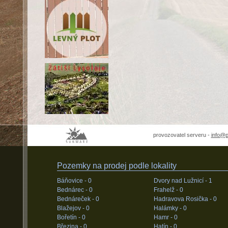
provozovatel serveru -
info@
Pozemky na prodej podle lokality
Báňovice -
0
Dvory nad Lužnicí -
1
Bednárec -
0
Frahelž -
0
Bednáreček -
0
Hadravova Rosička -
0
Blažejov -
0
Halámky -
0
Bořetín -
0
Hamr -
0
Březina -
0
Hatín -
0