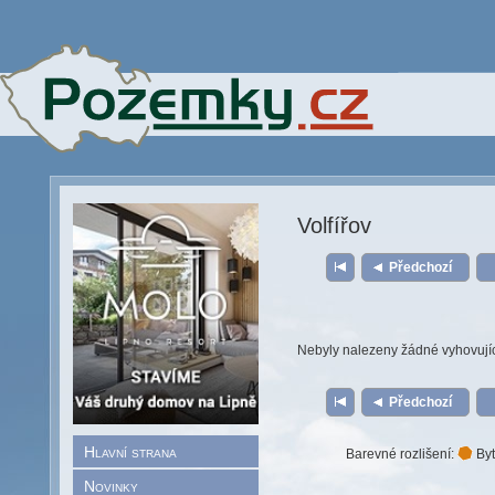
Volfířov
Předchozí
Nebyly nalezeny žádné vyhovují
Předchozí
Hlavní strana
Barevné rozlišení:
Byt
Novinky