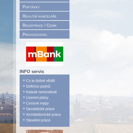
Poptávky
Realitní kanceláře
Registrace / Ceník
Provozovatel
INFO servis
Co je dobré vědět
Definice pojmů
Katastr nemovitostí
Územní plány
Cenové mapy
Geodetické práce
Architektonické práce
Stavební práce