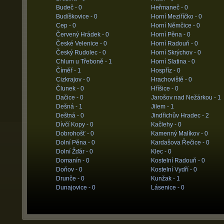
Budeč -
0
Heřmaneč -
0
Budíškovice -
0
Horní Meziříčko -
0
Cep -
0
Horní Němčice -
0
Červený Hrádek -
0
Horní Pěna -
0
České Velenice -
0
Horní Radouň -
0
Český Rudolec -
0
Horní Skrýchov -
0
Chlum u Třeboně -
1
Horní Slatina -
0
Číměř -
1
Hospříz -
0
Cizkrajov -
0
Hrachoviště -
0
Člunek -
0
Hříšice -
0
Dačice -
0
Jarošov nad Nežárkou -
1
Dešná -
1
Jilem -
1
Deštná -
0
Jindřichův Hradec -
2
Dívčí Kopy -
0
Kačlehy -
0
Dobrohošť -
0
Kamenný Malíkov -
0
Dolní Pěna -
0
Kardašova Řečice -
0
Dolní Žďár -
0
Klec -
0
Domanín -
0
Kostelní Radouň -
0
Doňov -
0
Kostelní Vydří -
0
Drunče -
0
Kunžak -
1
Dunajovice -
0
Lásenice -
0