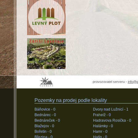
provozovatel serveru -
info@
Pozemky na prodej podle lokality
Báňovice -
0
Dvory nad Lužnicí -
1
Bednárec -
0
Frahelž -
0
Bednáreček -
0
Hadravova Rosička -
0
Blažejov -
0
Halámky -
0
Bořetín -
0
Hamr -
0
Březina -
0
Hatín -
0