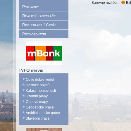
Barevné rozlišení:
Byt
Poptávky
Realitní kanceláře
Registrace / Ceník
Provozovatel
INFO servis
Co je dobré vědět
Definice pojmů
Katastr nemovitostí
Územní plány
Cenové mapy
Geodetické práce
Architektonické práce
Stavební práce