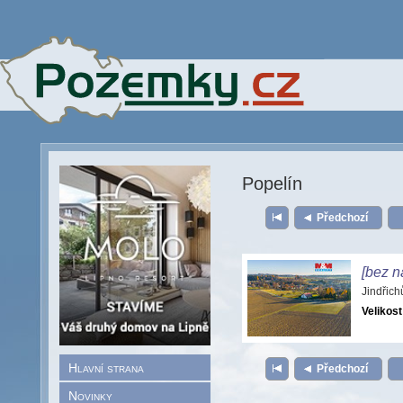
Popelín
Předchozí
[bez n
Jindřic
Velikost
Hlavní strana
Předchozí
Novinky