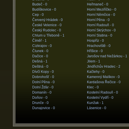
Budeč -
0
Heřmaneč -
0
Budíškovice -
0
Horní Meziříčko -
0
Cep -
0
Horní Němčice -
0
Červený Hrádek -
0
Horní Pěna -
0
České Velenice -
0
Horní Radouň -
0
Český Rudolec -
0
Horní Skrýchov -
0
Chlum u Třeboně -
1
Horní Slatina -
0
Číměř -
1
Hospříz -
0
Cizkrajov -
0
Hrachoviště -
0
Člunek -
0
Hříšice -
0
Dačice -
0
Jarošov nad Nežárkou -
1
Dešná -
1
Jilem -
1
Deštná -
0
Jindřichův Hradec -
2
Dívčí Kopy -
0
Kačlehy -
0
Dobrohošť -
0
Kamenný Malíkov -
0
Dolní Pěna -
0
Kardašova Řečice -
0
Dolní Žďár -
0
Klec -
0
Domanín -
0
Kostelní Radouň -
0
Doňov -
0
Kostelní Vydří -
0
Drunče -
0
Kunžak -
1
Dunajovice -
0
Lásenice -
0