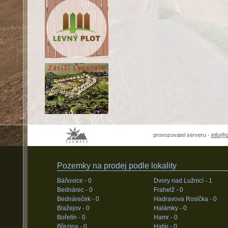
provozovatel serveru -
info@
Pozemky na prodej podle lokality
Báňovice -
0
Dvory nad Lužnicí -
1
Bednárec -
0
Frahelž -
0
Bednáreček -
0
Hadravova Rosička -
0
Blažejov -
0
Halámky -
0
Bořetín -
0
Hamr -
0
Březina -
0
Hatín -
0