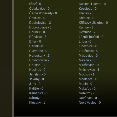
Březí -
5
Kostelní Hlavno -
0
Čelákovice -
0
Kozojedy -
0
Černé Voděrady -
0
Křenek -
0
Čestlice -
0
Křenice -
0
Dobřejovice -
2
Křížkový Újezdec -
0
Dobročovice -
1
Kunice -
1
Doubek -
0
Květnice -
2
Dřevčice -
2
Lázně Toušeň -
0
Dřísy -
0
Lhota -
0
Herink -
0
Líbeznice -
0
Hlavenec -
0
Louňovice -
0
Horoušany -
2
Máslovice -
0
Hovorčovice -
0
Měšice -
0
Hrusice -
3
Mirošovice -
0
Husinec -
0
Mnichovice -
1
Jenštejn -
0
Mochov -
1
Jevany -
0
Modletice -
0
Jirny -
0
Mratín -
0
Kaliště -
0
Mukařov -
0
Kamenice -
1
Nehvizdy -
0
Káraný -
1
Nová Ves -
0
Klecany -
1
Nový Vestec -
0