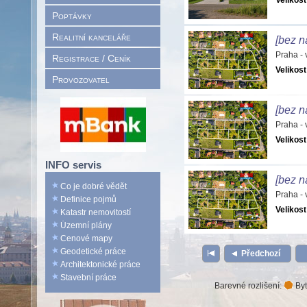
Velikost
Poptávky
Realitní kanceláře
[bez n
Praha -
Registrace / Ceník
Velikost
Provozovatel
[bez n
Praha -
Velikost
INFO servis
[bez n
Co je dobré vědět
Praha -
Definice pojmů
Velikost
Katastr nemovitostí
Územní plány
Cenové mapy
Geodetické práce
Předchozí
Architektonické práce
Stavební práce
Barevné rozlišení:
Byt