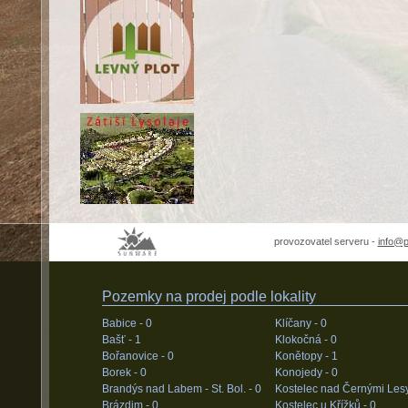
provozovatel serveru -
info@
Pozemky na prodej podle lokality
Babice -
0
Klíčany -
0
Bašť -
1
Klokočná -
0
Bořanovice -
0
Konětopy -
1
Borek -
0
Konojedy -
0
Brandýs nad Labem - St. Bol. -
0
Kostelec nad Černými Les
Brázdim -
0
Kostelec u Křížků -
0