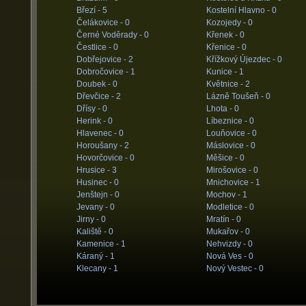
Březí -
5
Kostelní Hlavno -
0
Čelákovice -
0
Kozojedy -
0
Černé Voděrady -
0
Křenek -
0
Čestlice -
0
Křenice -
0
Dobřejovice -
2
Křížkový Újezdec -
0
Dobročovice -
1
Kunice -
1
Doubek -
0
Květnice -
2
Dřevčice -
2
Lázně Toušeň -
0
Dřísy -
0
Lhota -
0
Herink -
0
Líbeznice -
0
Hlavenec -
0
Louňovice -
0
Horoušany -
2
Máslovice -
0
Hovorčovice -
0
Měšice -
0
Hrusice -
3
Mirošovice -
0
Husinec -
0
Mnichovice -
1
Jenštejn -
0
Mochov -
1
Jevany -
0
Modletice -
0
Jirny -
0
Mratín -
0
Kaliště -
0
Mukařov -
0
Kamenice -
1
Nehvizdy -
0
Káraný -
1
Nová Ves -
0
Klecany -
1
Nový Vestec -
0