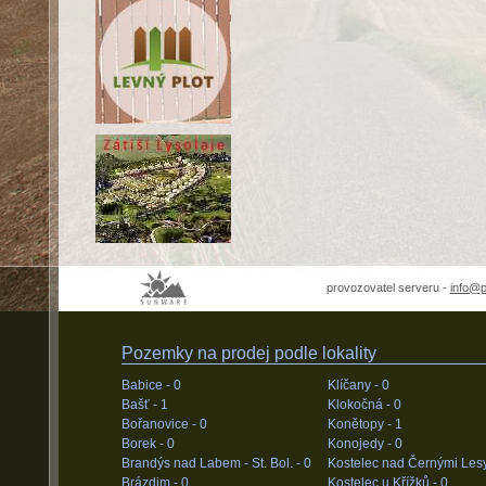
provozovatel serveru -
info@
Pozemky na prodej podle lokality
Babice -
0
Klíčany -
0
Bašť -
1
Klokočná -
0
Bořanovice -
0
Konětopy -
1
Borek -
0
Konojedy -
0
Brandýs nad Labem - St. Bol. -
0
Kostelec nad Černými Les
Brázdim -
0
Kostelec u Křížků -
0