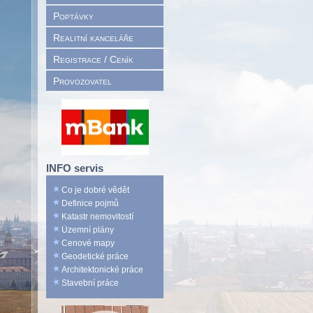
Poptávky
Realitní kanceláře
Registrace / Ceník
Provozovatel
INFO servis
Co je dobré vědět
Definice pojmů
Katastr nemovitostí
Územní plány
Cenové mapy
Geodetické práce
Architektonické práce
Stavební práce