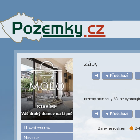
Zápy
Předchozí
Nebyly nalezeny žádné vyhovují
Předchozí
Hlavní strana
Barevné rozlišení:
Byt
Novinky