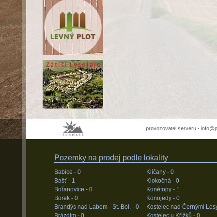
provozovatel serveru -
info@
Pozemky na prodej podle lokality
Babice -
0
Klíčany -
0
Bašť -
1
Klokočná -
0
Bořanovice -
0
Konětopy -
1
Borek -
0
Konojedy -
0
Brandýs nad Labem - St. Bol. -
0
Kostelec nad Černými Les
Brázdim -
0
Kostelec u Křížků -
0