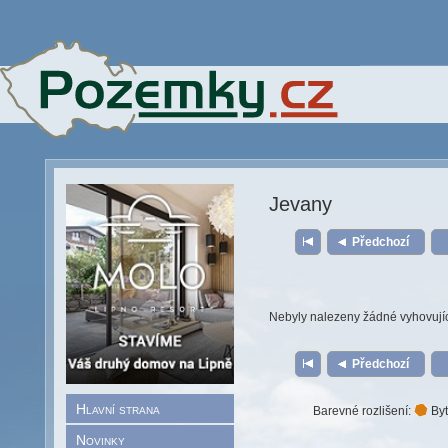
Jevany
Předchozí
Nebyly nalezeny žádné vyhovují
Předchozí
Hlavní strana
Barevné rozlišení:
Byt
Novinky