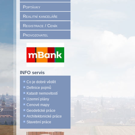
Poptávky
Realitní kanceláře
Registrace / Ceník
Provozovatel
INFO servis
Co je dobré vědět
Definice pojmů
Katastr nemovitostí
Územní plány
Cenové mapy
Geodetické práce
Architektonické práce
Stavební práce