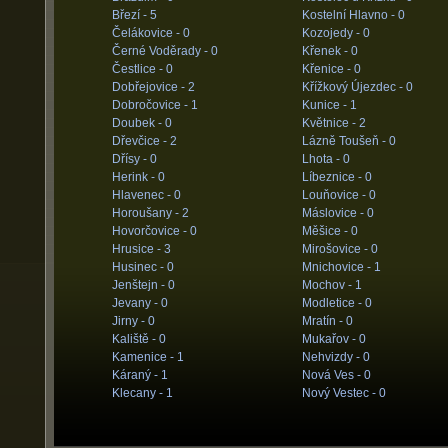
Březí -
5
Kostelní Hlavno -
0
Čelákovice -
0
Kozojedy -
0
Černé Voděrady -
0
Křenek -
0
Čestlice -
0
Křenice -
0
Dobřejovice -
2
Křížkový Újezdec -
0
Dobročovice -
1
Kunice -
1
Doubek -
0
Květnice -
2
Dřevčice -
2
Lázně Toušeň -
0
Dřísy -
0
Lhota -
0
Herink -
0
Líbeznice -
0
Hlavenec -
0
Louňovice -
0
Horoušany -
2
Máslovice -
0
Hovorčovice -
0
Měšice -
0
Hrusice -
3
Mirošovice -
0
Husinec -
0
Mnichovice -
1
Jenštejn -
0
Mochov -
1
Jevany -
0
Modletice -
0
Jirny -
0
Mratín -
0
Kaliště -
0
Mukařov -
0
Kamenice -
1
Nehvizdy -
0
Káraný -
1
Nová Ves -
0
Klecany -
1
Nový Vestec -
0