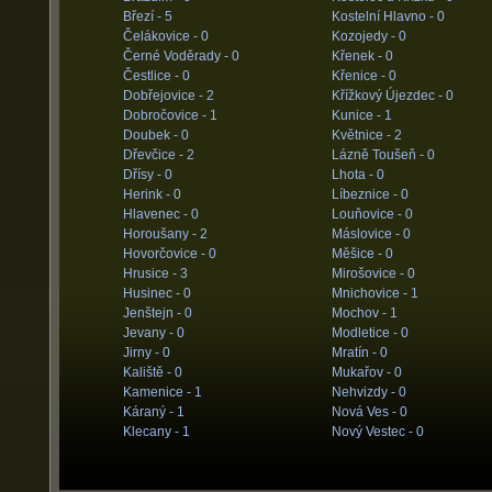
Březí -
5
Kostelní Hlavno -
0
Čelákovice -
0
Kozojedy -
0
Černé Voděrady -
0
Křenek -
0
Čestlice -
0
Křenice -
0
Dobřejovice -
2
Křížkový Újezdec -
0
Dobročovice -
1
Kunice -
1
Doubek -
0
Květnice -
2
Dřevčice -
2
Lázně Toušeň -
0
Dřísy -
0
Lhota -
0
Herink -
0
Líbeznice -
0
Hlavenec -
0
Louňovice -
0
Horoušany -
2
Máslovice -
0
Hovorčovice -
0
Měšice -
0
Hrusice -
3
Mirošovice -
0
Husinec -
0
Mnichovice -
1
Jenštejn -
0
Mochov -
1
Jevany -
0
Modletice -
0
Jirny -
0
Mratín -
0
Kaliště -
0
Mukařov -
0
Kamenice -
1
Nehvizdy -
0
Káraný -
1
Nová Ves -
0
Klecany -
1
Nový Vestec -
0