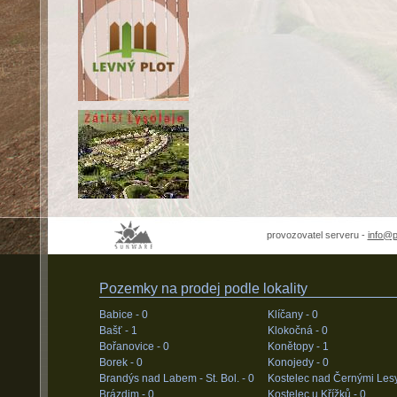
provozovatel serveru -
info@
Pozemky na prodej podle lokality
Babice -
0
Klíčany -
0
Bašť -
1
Klokočná -
0
Bořanovice -
0
Konětopy -
1
Borek -
0
Konojedy -
0
Brandýs nad Labem - St. Bol. -
0
Kostelec nad Černými Les
Brázdim -
0
Kostelec u Křížků -
0