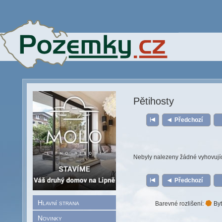
Pětihosty
Předchozí
Nebyly nalezeny žádné vyhovují
Předchozí
Hlavní strana
Barevné rozlišení:
Byt
Novinky