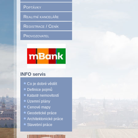
Poptávky
Realitní kanceláře
Registrace / Ceník
Provozovatel
INFO servis
Co je dobré vědět
Definice pojmů
Katastr nemovitostí
Územní plány
Cenové mapy
Geodetické práce
Architektonické práce
Stavební práce