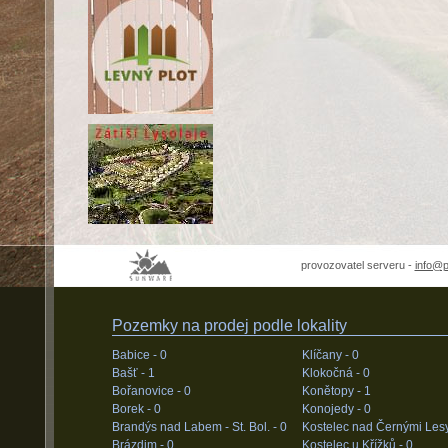
provozovatel serveru -
info@
Pozemky na prodej podle lokality
Babice -
0
Klíčany -
0
Bašť -
1
Klokočná -
0
Bořanovice -
0
Konětopy -
1
Borek -
0
Konojedy -
0
Brandýs nad Labem - St. Bol. -
0
Kostelec nad Černými Les
Brázdim -
0
Kostelec u Křížků -
0