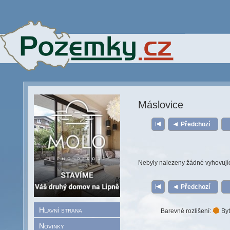
Máslovice
Předchozí
Nebyly nalezeny žádné vyhovují
Předchozí
Hlavní strana
Barevné rozlišení:
Byt
Novinky