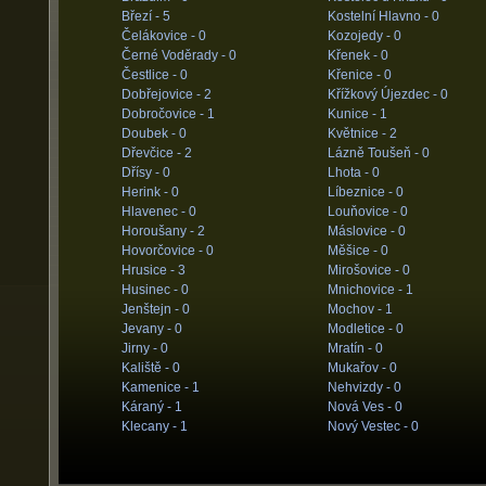
Březí -
5
Kostelní Hlavno -
0
Čelákovice -
0
Kozojedy -
0
Černé Voděrady -
0
Křenek -
0
Čestlice -
0
Křenice -
0
Dobřejovice -
2
Křížkový Újezdec -
0
Dobročovice -
1
Kunice -
1
Doubek -
0
Květnice -
2
Dřevčice -
2
Lázně Toušeň -
0
Dřísy -
0
Lhota -
0
Herink -
0
Líbeznice -
0
Hlavenec -
0
Louňovice -
0
Horoušany -
2
Máslovice -
0
Hovorčovice -
0
Měšice -
0
Hrusice -
3
Mirošovice -
0
Husinec -
0
Mnichovice -
1
Jenštejn -
0
Mochov -
1
Jevany -
0
Modletice -
0
Jirny -
0
Mratín -
0
Kaliště -
0
Mukařov -
0
Kamenice -
1
Nehvizdy -
0
Káraný -
1
Nová Ves -
0
Klecany -
1
Nový Vestec -
0