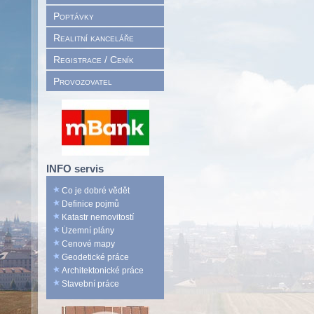
Poptávky
Realitní kanceláře
Registrace / Ceník
Provozovatel
INFO servis
Co je dobré vědět
Definice pojmů
Katastr nemovitostí
Územní plány
Cenové mapy
Geodetické práce
Architektonické práce
Stavební práce