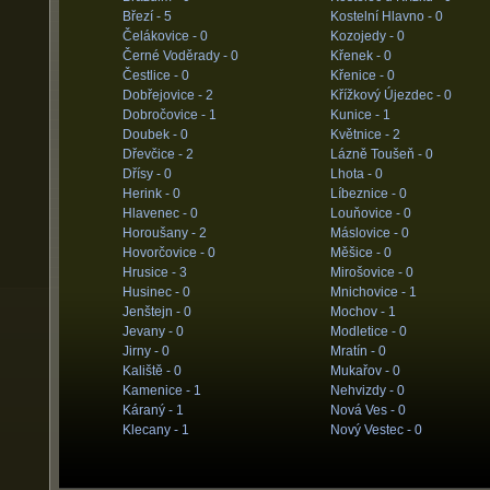
Březí -
5
Kostelní Hlavno -
0
Čelákovice -
0
Kozojedy -
0
Černé Voděrady -
0
Křenek -
0
Čestlice -
0
Křenice -
0
Dobřejovice -
2
Křížkový Újezdec -
0
Dobročovice -
1
Kunice -
1
Doubek -
0
Květnice -
2
Dřevčice -
2
Lázně Toušeň -
0
Dřísy -
0
Lhota -
0
Herink -
0
Líbeznice -
0
Hlavenec -
0
Louňovice -
0
Horoušany -
2
Máslovice -
0
Hovorčovice -
0
Měšice -
0
Hrusice -
3
Mirošovice -
0
Husinec -
0
Mnichovice -
1
Jenštejn -
0
Mochov -
1
Jevany -
0
Modletice -
0
Jirny -
0
Mratín -
0
Kaliště -
0
Mukařov -
0
Kamenice -
1
Nehvizdy -
0
Káraný -
1
Nová Ves -
0
Klecany -
1
Nový Vestec -
0