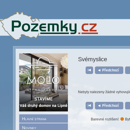
Svémyslice
Předchozí
Nebyly nalezeny žádné vyhovují
Předchozí
Hlavní strana
Barevné rozlišení:
Byt
Novinky