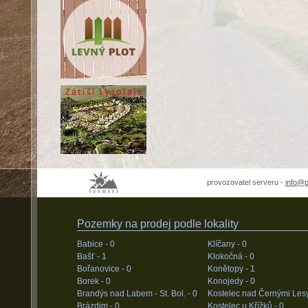
provozovatel serveru -
info@
Pozemky na prodej podle lokality
Babice -
0
Klíčany -
0
Bašť -
1
Klokočná -
0
Bořanovice -
0
Konětopy -
1
Borek -
0
Konojedy -
0
Brandýs nad Labem - St. Bol. -
0
Kostelec nad Černými Les
Brázdim -
0
Kostelec u Křížků -
0