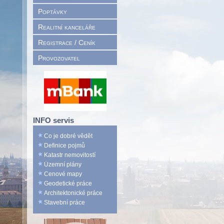
Poptávky
Realitní kanceláře
Registrace / Ceník
Provozovatel
INFO servis
Co je dobré vědět
Definice pojmů
Katastr nemovitostí
Územní plány
Cenové mapy
Geodetické práce
Architektonické práce
Stavební práce