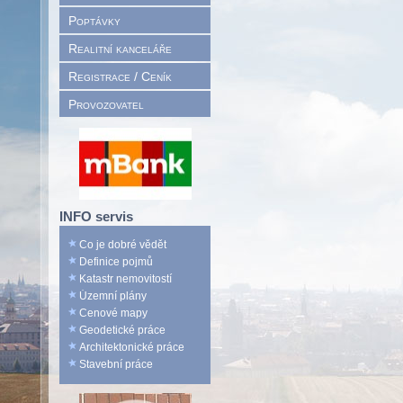
Poptávky
Realitní kanceláře
Registrace / Ceník
Provozovatel
INFO servis
Co je dobré vědět
Definice pojmů
Katastr nemovitostí
Územní plány
Cenové mapy
Geodetické práce
Architektonické práce
Stavební práce