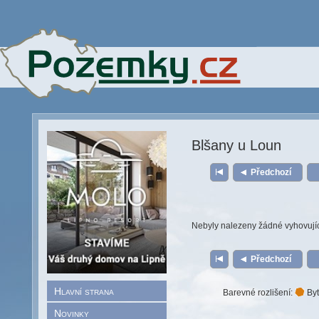
Blšany u Loun
Předchozí
Nebyly nalezeny žádné vyhovují
Předchozí
Hlavní strana
Barevné rozlišení:
Byt
Novinky