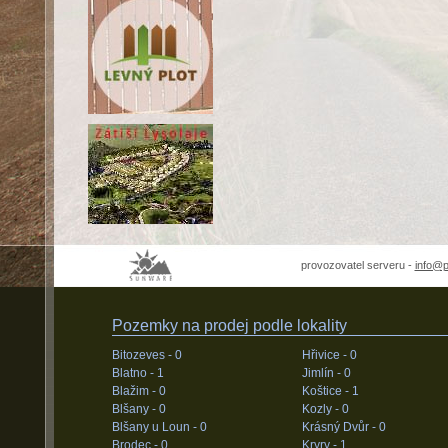
provozovatel serveru -
info@
Pozemky na prodej podle lokality
Bitozeves -
0
Hřivice -
0
Blatno -
1
Jimlín -
0
Blažim -
0
Koštice -
1
Blšany -
0
Kozly -
0
Blšany u Loun -
0
Krásný Dvůr -
0
Brodec -
0
Kryry -
1