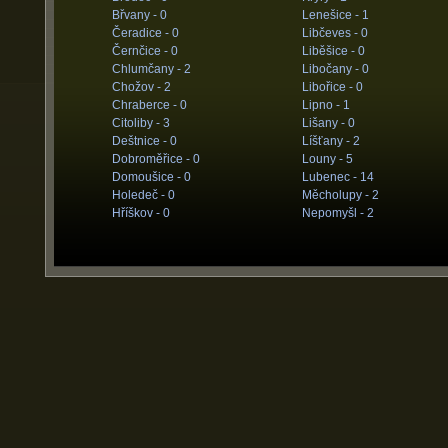
Břvany -
0
Lenešice -
1
Čeradice -
0
Libčeves -
0
Černčice -
0
Liběšice -
0
Chlumčany -
2
Libočany -
0
Chožov -
2
Libořice -
0
Chraberce -
0
Lipno -
1
Citoliby -
3
Lišany -
0
Deštnice -
0
Líšťany -
2
Dobroměřice -
0
Louny -
5
Domoušice -
0
Lubenec -
14
Holedeč -
0
Měcholupy -
2
Hříškov -
0
Nepomyšl -
2