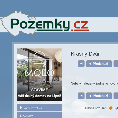
Krásný Dvůr
Předchozí
Nebyly nalezeny žádné vyhovují
Předchozí
Hlavní strana
Barevné rozlišení:
Byt
Novinky