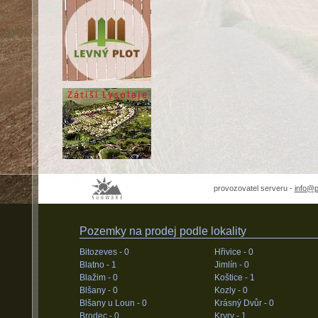
provozovatel serveru -
info@
Pozemky na prodej podle lokality
Bitozeves -
0
Hřivice -
0
Blatno -
1
Jimlín -
0
Blažim -
0
Koštice -
1
Blšany -
0
Kozly -
0
Blšany u Loun -
0
Krásný Dvůr -
0
Brodec -
0
Kryry -
1