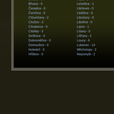
Břvany -
0
Lenešice -
1
Čeradice -
0
Libčeves -
0
Černčice -
0
Liběšice -
0
Chlumčany -
2
Libočany -
0
Chožov -
2
Libořice -
0
Chraberce -
0
Lipno -
1
Citoliby -
3
Lišany -
0
Deštnice -
0
Líšťany -
2
Dobroměřice -
0
Louny -
6
Domoušice -
0
Lubenec -
14
Holedeč -
0
Měcholupy -
2
Hříškov -
0
Nepomyšl -
2