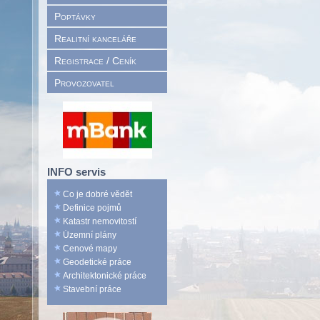
Poptávky
Realitní kanceláře
Registrace / Ceník
Provozovatel
INFO servis
Co je dobré vědět
Definice pojmů
Katastr nemovitostí
Územní plány
Cenové mapy
Geodetické práce
Architektonické práce
Stavební práce