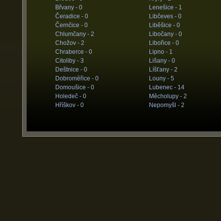
Břvany -
0
Lenešice -
1
Čeradice -
0
Libčeves -
0
Černčice -
0
Liběšice -
0
Chlumčany -
2
Libočany -
0
Chožov -
2
Libořice -
0
Chraberce -
0
Lipno -
1
Citoliby -
3
Lišany -
0
Deštnice -
0
Líšťany -
2
Dobroměřice -
0
Louny -
5
Domoušice -
0
Lubenec -
14
Holedeč -
0
Měcholupy -
2
Hříškov -
0
Nepomyšl -
2