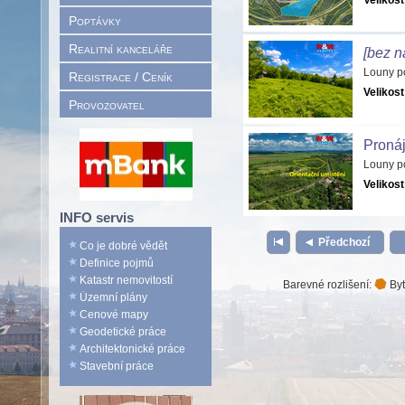
Velikost
Poptávky
Realitní kanceláře
[bez n
Louny p
Registrace / Ceník
Velikost
Provozovatel
Pronáj
Louny p
Velikost
INFO servis
Předchozí
Co je dobré vědět
Definice pojmů
Katastr nemovitostí
Barevné rozlišení:
Byt
Územní plány
Cenové mapy
Geodetické práce
Architektonické práce
Stavební práce