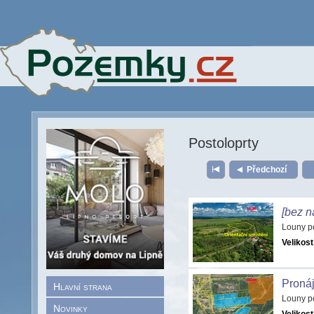
Postoloprty
Předchozí
[bez n
Louny p
Velikost
Pronáj
Hlavní strana
Louny p
Novinky