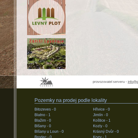
provozovatel serveru -
info@
Pozemky na prodej podle lokality
Bitozeves -
0
Hřivice -
0
Blatno -
1
Jimlín -
0
Blažim -
0
Koštice -
1
Blšany -
0
Kozly -
0
Blšany u Loun -
0
Krásný Dvůr -
0
Brodec -
0
Kryry -
1