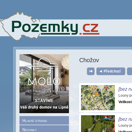
Chožov
Předchozí
[bez n
Louny p
Velikost
[bez n
Hlavní strana
Louny p
Novinky