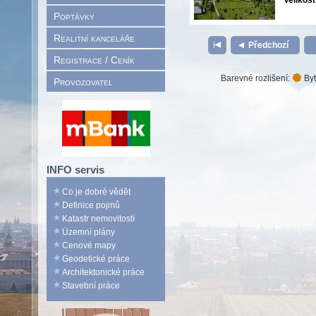
Velikost
Poptávky
Realitní kanceláře
Předchozí
Registrace / Ceník
Barevné rozlišení:
Byt
Provozovatel
INFO servis
Co je dobré vědět
Definice pojmů
Katastr nemovitostí
Územní plány
Cenové mapy
Geodetické práce
Architektonické práce
Stavební práce