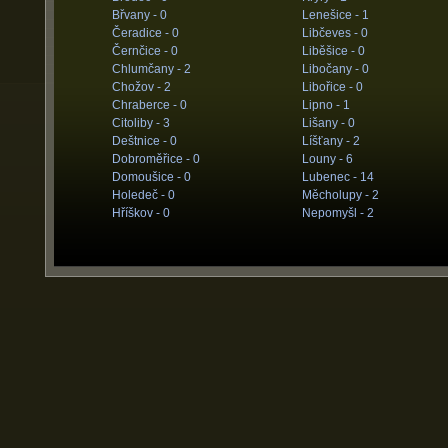
Břvany -
0
Lenešice -
1
Čeradice -
0
Libčeves -
0
Černčice -
0
Liběšice -
0
Chlumčany -
2
Libočany -
0
Chožov -
2
Libořice -
0
Chraberce -
0
Lipno -
1
Citoliby -
3
Lišany -
0
Deštnice -
0
Líšťany -
2
Dobroměřice -
0
Louny -
6
Domoušice -
0
Lubenec -
14
Holedeč -
0
Měcholupy -
2
Hříškov -
0
Nepomyšl -
2