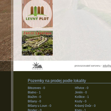
provozovatel serveru -
info@
Pozemky na prodej podle lokality
Bitozeves -
0
Hřivice -
0
Blatno -
1
Jimlín -
0
Blažim -
0
Koštice -
1
Blšany -
0
Kozly -
0
Blšany u Loun -
0
Krásný Dvůr -
0
Brodec -
0
Kryry -
1