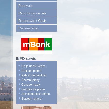
Poptávky
Realitní kanceláře
Registrace / Ceník
Provozovatel
INFO servis
Co je dobré vědět
Definice pojmů
Katastr nemovitostí
Územní plány
Cenové mapy
Geodetické práce
Architektonické práce
Stavební práce