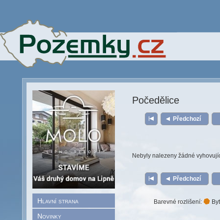
Počedělice
Předchozí
Nebyly nalezeny žádné vyhovují
Předchozí
Hlavní strana
Barevné rozlišení:
Byt
Novinky