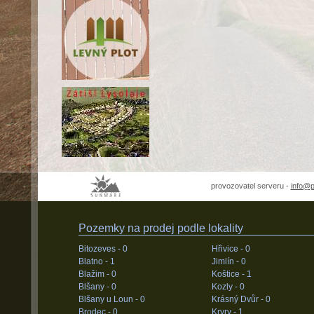
provozovatel serveru -
info@
Pozemky na prodej podle lokality
Bitozeves -
0
Hřivice -
0
Blatno -
1
Jimlín -
0
Blažim -
0
Koštice -
1
Blšany -
0
Kozly -
0
Blšany u Loun -
0
Krásný Dvůr -
0
Brodec -
0
Kryry -
1