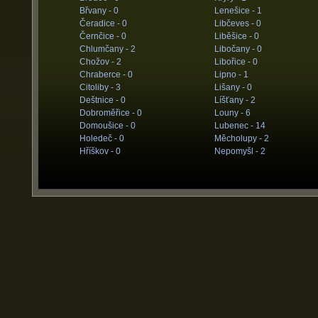
Břvany -
0
Lenešice -
1
Čeradice -
0
Libčeves -
0
Černčice -
0
Liběšice -
0
Chlumčany -
2
Libočany -
0
Chožov -
2
Libořice -
0
Chraberce -
0
Lipno -
1
Citoliby -
3
Lišany -
0
Deštnice -
0
Líšťany -
2
Dobroměřice -
0
Louny -
6
Domoušice -
0
Lubenec -
14
Holedeč -
0
Měcholupy -
2
Hříškov -
0
Nepomyšl -
2