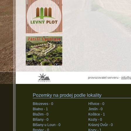
provozovatel serveru -
info@
Pozemky na prodej podle lokality
Bitozeves -
0
Hřivice -
0
Blatno -
1
Jimlín -
0
Blažim -
0
Koštice -
1
Blšany -
0
Kozly -
0
Blšany u Loun -
0
Krásný Dvůr -
0
Brodec -
0
Kryry -
1