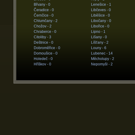
Břvany -
0
Lenešice -
1
Čeradice -
0
Libčeves -
0
Černčice -
0
Liběšice -
0
Chlumčany -
2
Libočany -
0
Chožov -
2
Libořice -
0
Chraberce -
0
Lipno -
1
Citoliby -
3
Lišany -
0
Deštnice -
0
Líšťany -
2
Dobroměřice -
0
Louny -
6
Domoušice -
0
Lubenec -
14
Holedeč -
0
Měcholupy -
2
Hříškov -
0
Nepomyšl -
2