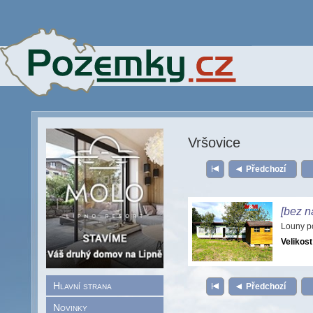
Vršovice
Předchozí
[bez n
Louny p
Velikost
Hlavní strana
Předchozí
Novinky