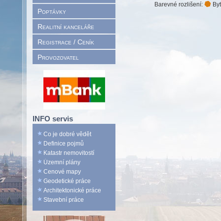
Barevné rozlišení:
Byt
Poptávky
Realitní kanceláře
Registrace / Ceník
Provozovatel
INFO servis
Co je dobré vědět
Definice pojmů
Katastr nemovitostí
Územní plány
Cenové mapy
Geodetické práce
Architektonické práce
Stavební práce