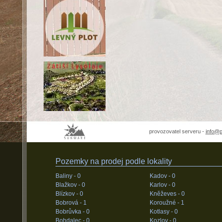
provozovatel serveru -
info@
Pozemky na prodej podle lokality
Baliny -
0
Kadov -
0
Blažkov -
0
Karlov -
0
Blízkov -
0
Kněževes -
0
Bobrová -
1
Koroužné -
1
Bobrůvka -
0
Kotlasy -
0
Bohdalec -
0
Kozlov -
0