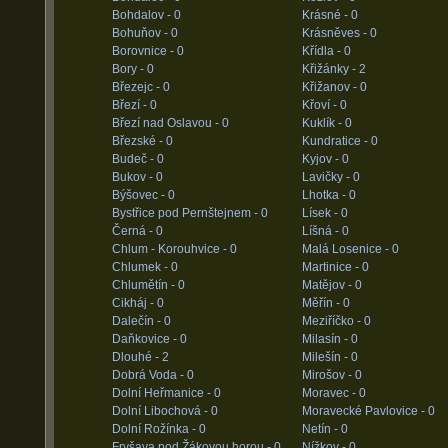
Bohdalov -
0
Krásné -
0
Bohuňov -
0
Krásněves -
0
Borovnice -
0
Křídla -
0
Bory -
0
Křižánky -
2
Březejc -
0
Křižanov -
0
Březí -
0
Křoví -
0
Březí nad Oslavou -
0
Kuklík -
0
Březské -
0
Kundratice -
0
Budeč -
0
Kyjov -
0
Bukov -
0
Lavičky -
0
Býšovec -
0
Lhotka -
0
Bystřice pod Pernštejnem -
0
Lísek -
0
Černá -
0
Líšná -
0
Chlum - Korouhvice -
0
Malá Losenice -
0
Chlumek -
0
Martinice -
0
Chlumětín -
0
Matějov -
0
Cikháj -
0
Měřín -
0
Dalečín -
0
Meziříčko -
0
Daňkovice -
0
Milasín -
0
Dlouhé -
2
Milešín -
0
Dobrá Voda -
0
Mirošov -
0
Dolní Heřmanice -
0
Moravec -
0
Dolní Libochová -
0
Moravecké Pavlovice -
0
Dolní Rožínka -
0
Netín -
0
Fryšava pod Žákovou horou -
0
Nížkov -
0