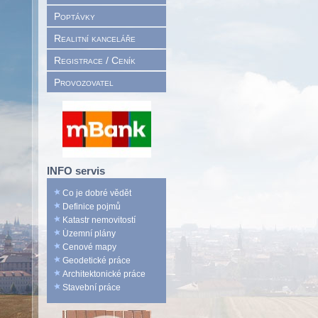
Poptávky
Realitní kanceláře
Registrace / Ceník
Provozovatel
INFO servis
Co je dobré vědět
Definice pojmů
Katastr nemovitostí
Územní plány
Cenové mapy
Geodetické práce
Architektonické práce
Stavební práce