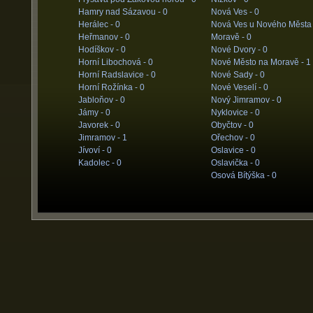
Hamry nad Sázavou -
0
Nová Ves -
0
Herálec -
0
Nová Ves u Nového Města
Heřmanov -
0
Moravě -
0
Hodíškov -
0
Nové Dvory -
0
Horní Libochová -
0
Nové Město na Moravě -
1
Horní Radslavice -
0
Nové Sady -
0
Horní Rožínka -
0
Nové Veselí -
0
Jabloňov -
0
Nový Jimramov -
0
Jámy -
0
Nyklovice -
0
Javorek -
0
Obyčtov -
0
Jimramov -
1
Ořechov -
0
Jívoví -
0
Oslavice -
0
Kadolec -
0
Oslavička -
0
Osová Bítýška -
0