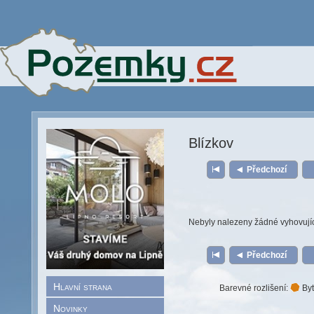
Blízkov
Předchozí
Nebyly nalezeny žádné vyhovují
Předchozí
Hlavní strana
Barevné rozlišení:
Byt
Novinky