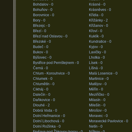
Bohdalov -
0
Krásné -
0
Bohuňov -
0
Krásněves -
0
Borovnice -
0
Křídla -
0
Bory -
0
Křižánky -
2
Březejc -
0
Křižanov -
0
Březí -
0
Křoví -
0
Březí nad Oslavou -
0
Kuklík -
0
Březské -
0
Kundratice -
0
Budeč -
0
Kyjov -
0
Bukov -
0
Lavičky -
0
Býšovec -
0
Lhotka -
0
Bystřice pod Pernštejnem -
0
Lísek -
0
Černá -
0
Líšná -
0
Chlum - Korouhvice -
0
Malá Losenice -
0
Chlumek -
0
Martinice -
0
Chlumětín -
0
Matějov -
0
Cikháj -
0
Měřín -
0
Dalečín -
0
Meziříčko -
0
Daňkovice -
0
Milasín -
0
Dlouhé -
2
Milešín -
0
Dobrá Voda -
0
Mirošov -
0
Dolní Heřmanice -
0
Moravec -
0
Dolní Libochová -
0
Moravecké Pavlovice -
0
Dolní Rožínka -
0
Netín -
0
Fryšava pod Žákovou horou -
0
Nížkov -
0