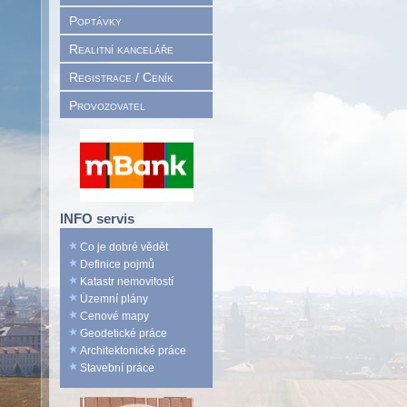
Poptávky
Realitní kanceláře
Registrace / Ceník
Provozovatel
INFO servis
Co je dobré vědět
Definice pojmů
Katastr nemovitostí
Územní plány
Cenové mapy
Geodetické práce
Architektonické práce
Stavební práce