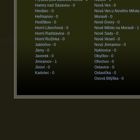
Hamry nad Sázavou -
0
Nová Ves -
0
Herálec -
0
Nová Ves u Nového Města
Heřmanov -
0
Moravě -
0
Hodíškov -
0
Nové Dvory -
0
Horní Libochová -
0
Nové Město na Moravě -
1
Horní Radslavice -
0
Nové Sady -
0
Horní Rožínka -
0
Nové Veselí -
0
Jabloňov -
0
Nový Jimramov -
0
Jámy -
0
Nyklovice -
0
Javorek -
0
Obyčtov -
0
Jimramov -
1
Ořechov -
0
Jívoví -
0
Oslavice -
0
Kadolec -
0
Oslavička -
0
Osová Bítýška -
0