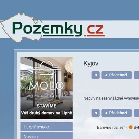
Kyjov
Předchozí
Nebyly nalezeny žádné vyhovují
Předchozí
Hlavní strana
Barevné rozlišení:
Byt
Novinky