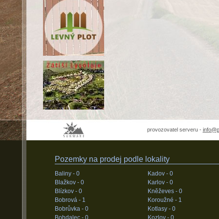
provozovatel serveru -
info@
Pozemky na prodej podle lokality
Baliny -
0
Kadov -
0
Blažkov -
0
Karlov -
0
Blízkov -
0
Kněževes -
0
Bobrová -
1
Koroužné -
1
Bobrůvka -
0
Kotlasy -
0
Bohdalec -
0
Kozlov -
0