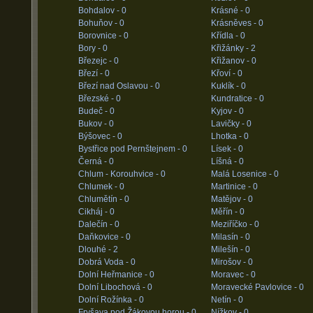
Bohdalov -
0
Krásné -
0
Bohuňov -
0
Krásněves -
0
Borovnice -
0
Křídla -
0
Bory -
0
Křižánky -
2
Březejc -
0
Křižanov -
0
Březí -
0
Křoví -
0
Březí nad Oslavou -
0
Kuklík -
0
Březské -
0
Kundratice -
0
Budeč -
0
Kyjov -
0
Bukov -
0
Lavičky -
0
Býšovec -
0
Lhotka -
0
Bystřice pod Pernštejnem -
0
Lísek -
0
Černá -
0
Líšná -
0
Chlum - Korouhvice -
0
Malá Losenice -
0
Chlumek -
0
Martinice -
0
Chlumětín -
0
Matějov -
0
Cikháj -
0
Měřín -
0
Dalečín -
0
Meziříčko -
0
Daňkovice -
0
Milasín -
0
Dlouhé -
2
Milešín -
0
Dobrá Voda -
0
Mirošov -
0
Dolní Heřmanice -
0
Moravec -
0
Dolní Libochová -
0
Moravecké Pavlovice -
0
Dolní Rožínka -
0
Netín -
0
Fryšava pod Žákovou horou -
0
Nížkov -
0