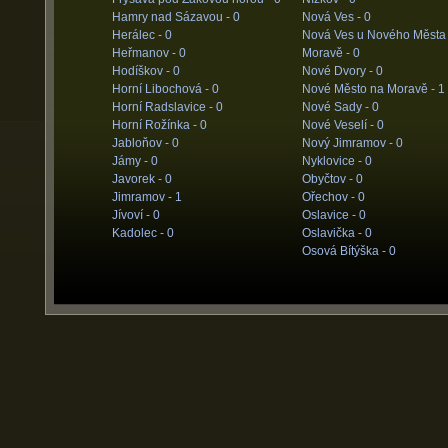
Hamry nad Sázavou -
0
Nová Ves -
0
Herálec -
0
Nová Ves u Nového Města
Heřmanov -
0
Moravě -
0
Hodíškov -
0
Nové Dvory -
0
Horní Libochová -
0
Nové Město na Moravě -
1
Horní Radslavice -
0
Nové Sady -
0
Horní Rožínka -
0
Nové Veselí -
0
Jabloňov -
0
Nový Jimramov -
0
Jámy -
0
Nyklovice -
0
Javorek -
0
Obyčtov -
0
Jimramov -
1
Ořechov -
0
Jívoví -
0
Oslavice -
0
Kadolec -
0
Oslavička -
0
Osová Bítýška -
0