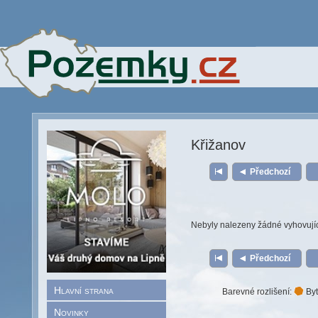
Křižanov
Předchozí
Nebyly nalezeny žádné vyhovují
Předchozí
Hlavní strana
Barevné rozlišení:
Byt
Novinky