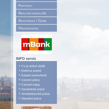
Poptávky
Realitní kanceláře
Registrace / Ceník
Provozovatel
INFO servis
Co je dobré vědět
Definice pojmů
Katastr nemovitostí
Územní plány
Cenové mapy
Geodetické práce
Architektonické práce
Stavební práce