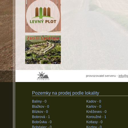
provozovatel serveru -
info@
Pozemky na prodej podle lokality
Baliny -
0
Kadov -
0
Blažkov -
0
Karlov -
0
Blízkov -
0
Kněževes -
0
Bobrová -
1
Koroužné -
1
Bobrůvka -
0
Kotlasy -
0
Bohdalec -
0
Kozlov -
0