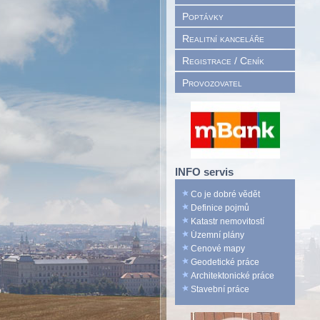
Poptávky
Realitní kanceláře
Registrace / Ceník
Provozovatel
INFO servis
Co je dobré vědět
Definice pojmů
Katastr nemovitostí
Územní plány
Cenové mapy
Geodetické práce
Architektonické práce
Stavební práce