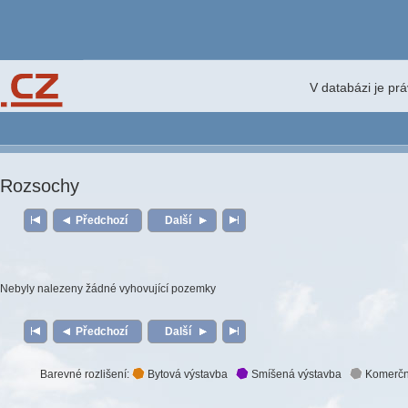
V databázi je pr
Rozsochy
Předchozí
Další
Nebyly nalezeny žádné vyhovující pozemky
Předchozí
Další
Barevné rozlišení:
Bytová výstavba
Smíšená výstavba
Komerčn