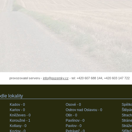
provozovatel serveru -
info@pozemky.cz
- tel: +420 607 688 144, +420 603 147 722
le lokality
Kadov -
0
Osové -
0
Spělk
Karlov -
0
Ostrov nad Oslavou -
0
Štěpá
Kněževes -
0
Otín -
0
Strach
Koroužné -
1
Pavlínov -
0
Stráne
Kotlasy -
0
Pavlov -
0
Stráže
Kozlov -
0
Petráveč -
0
Střítež