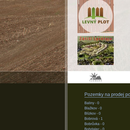
Pozemky na prodej pod
Baliny -
0
Blažkov -
0
Blízkov -
0
Bobrová -
1
Bobrůvka -
0
Bohdalec -
0