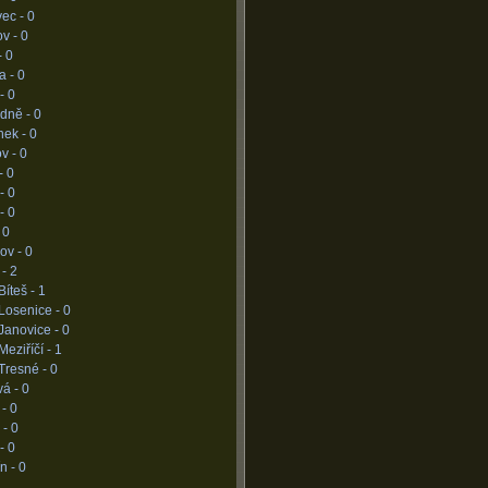
vec -
0
ov -
0
-
0
a -
0
 -
0
udně -
0
nek -
0
v -
0
-
0
 -
0
 -
0
-
0
ov -
0
 -
2
Bíteš -
1
Losenice -
0
Janovice -
0
Meziříčí -
1
Tresné -
0
vá -
0
 -
0
 -
0
 -
0
n -
0