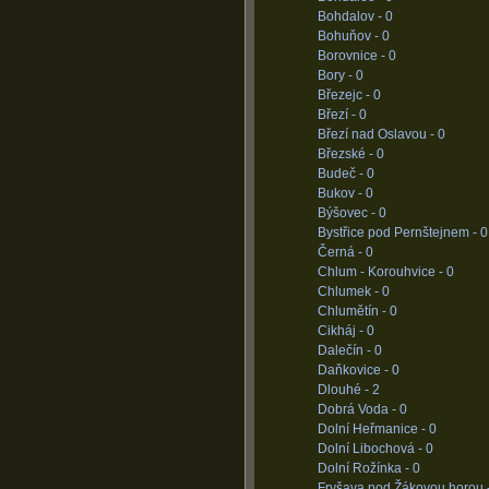
Bohdalov -
0
Bohuňov -
0
Borovnice -
0
Bory -
0
Březejc -
0
Březí -
0
Březí nad Oslavou -
0
Březské -
0
Budeč -
0
Bukov -
0
Býšovec -
0
Bystřice pod Pernštejnem -
0
Černá -
0
Chlum - Korouhvice -
0
Chlumek -
0
Chlumětín -
0
Cikháj -
0
Dalečín -
0
Daňkovice -
0
Dlouhé -
2
Dobrá Voda -
0
Dolní Heřmanice -
0
Dolní Libochová -
0
Dolní Rožínka -
0
Fryšava pod Žákovou horou 