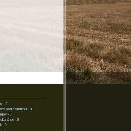
ov -
0
nov nad Svratkou -
0
ujov -
0
cká Zhoř -
0
k -
0
 -
0