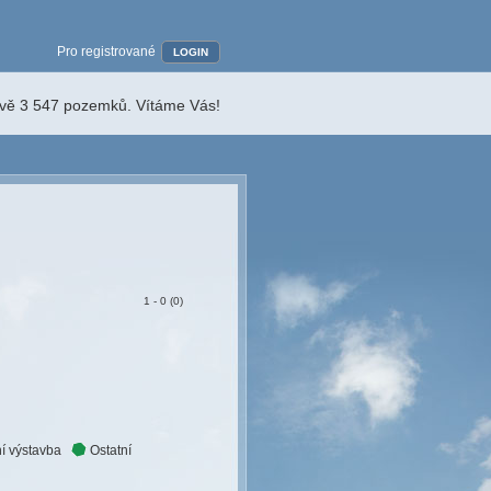
Pro registrované
LOGIN
ávě 3 547 pozemků. Vítáme Vás!
1 - 0 (0)
í výstavba
Ostatní