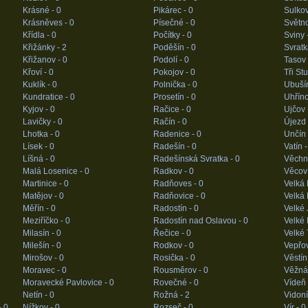
Krásné -
0
Pikárec -
0
Sulko
Krásněves -
0
Písečné -
0
Světn
Křídla -
0
Počítky -
0
Sviny 
Křižánky -
2
Poděšín -
0
Svratk
Křižanov -
0
Podolí -
0
Tasov
Křoví -
0
Pokojov -
0
Tři St
Kuklík -
0
Polnička -
0
Ubuší
Kundratice -
0
Prosetín -
0
Uhříno
Kyjov -
0
Račice -
0
Ujčov 
Lavičky -
0
Račín -
0
Újezd
Lhotka -
0
Radenice -
0
Unčín
Lísek -
0
Radešín -
0
Vatín 
Líšná -
0
Radešínská Svratka -
0
Věchn
Malá Losenice -
0
Radkov -
0
Věcov
Martinice -
0
Radňoves -
0
Velká 
Matějov -
0
Radňovice -
0
Velká 
Měřín -
0
Radostín -
0
Velké 
Meziříčko -
0
Radostín nad Oslavou -
0
Velké 
Milasín -
0
Řečice -
0
Velké 
Milešín -
0
Rodkov -
0
Vepřo
Mirošov -
0
Rosička -
0
Věstín
Moravec -
0
Rousměrov -
0
Věžná
Moravecké Pavlovice -
0
Rovečné -
0
Vídeň
Netín -
0
Rožná -
2
Vidoní
-
0
Nížkov -
0
Rozseč -
0
Vír -
0