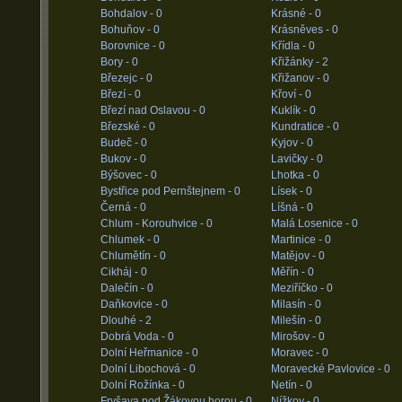
Bohdalov -
0
Krásné -
0
Bohuňov -
0
Krásněves -
0
Borovnice -
0
Křídla -
0
Bory -
0
Křižánky -
2
Březejc -
0
Křižanov -
0
Březí -
0
Křoví -
0
Březí nad Oslavou -
0
Kuklík -
0
Březské -
0
Kundratice -
0
Budeč -
0
Kyjov -
0
Bukov -
0
Lavičky -
0
Býšovec -
0
Lhotka -
0
Bystřice pod Pernštejnem -
0
Lísek -
0
Černá -
0
Líšná -
0
Chlum - Korouhvice -
0
Malá Losenice -
0
Chlumek -
0
Martinice -
0
Chlumětín -
0
Matějov -
0
Cikháj -
0
Měřín -
0
Dalečín -
0
Meziříčko -
0
Daňkovice -
0
Milasín -
0
Dlouhé -
2
Milešín -
0
Dobrá Voda -
0
Mirošov -
0
Dolní Heřmanice -
0
Moravec -
0
Dolní Libochová -
0
Moravecké Pavlovice -
0
Dolní Rožínka -
0
Netín -
0
Fryšava pod Žákovou horou -
0
Nížkov -
0