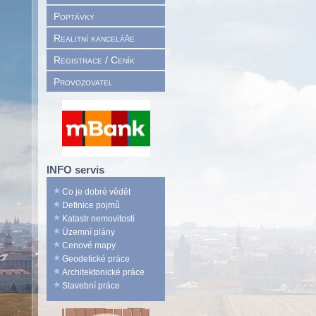
Poptávky
Realitní kanceláře
Registrace / Ceník
Provozovatel
INFO servis
Co je dobré vědět
Definice pojmů
Katastr nemovitostí
Územní plány
Cenové mapy
Geodetické práce
Architektonické práce
Stavební práce