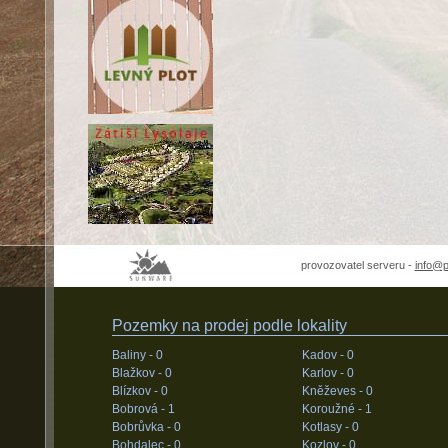
provozovatel serveru -
info@
Pozemky na prodej podle lokality
Baliny -
0
Kadov -
0
Blažkov -
0
Karlov -
0
Blízkov -
0
Kněževes -
0
Bobrová -
1
Koroužné -
1
Bobrůvka -
0
Kotlasy -
0
Bohdalec -
0
Kozlov -
0