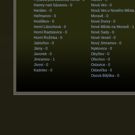
Hamry nad Sázavou -
0
Nová Ves -
0
Herálec -
0
Nová Ves u Nového Města
Heřmanov -
0
Moravě -
0
Hodíškov -
0
Nové Dvory -
0
Horní Libochová -
0
Nové Město na Moravě -
1
Horní Radslavice -
0
Nové Sady -
0
Horní Rožínka -
0
Nové Veselí -
0
Jabloňov -
0
Nový Jimramov -
0
Jámy -
0
Nyklovice -
0
Javorek -
0
Obyčtov -
0
Jimramov -
1
Ořechov -
0
Jívoví -
0
Oslavice -
0
Kadolec -
0
Oslavička -
0
Osová Bítýška -
0