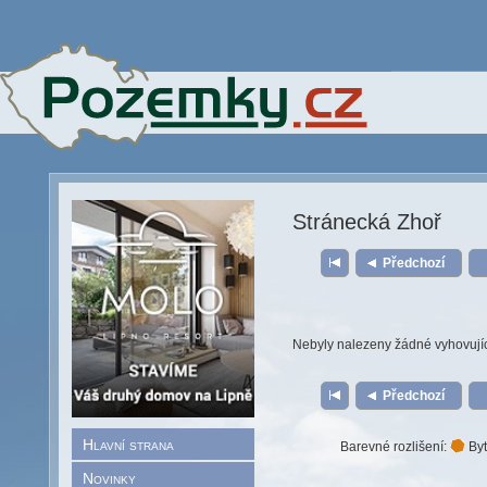
Stránecká Zhoř
Předchozí
Nebyly nalezeny žádné vyhovují
Předchozí
Hlavní strana
Barevné rozlišení:
Byt
Novinky