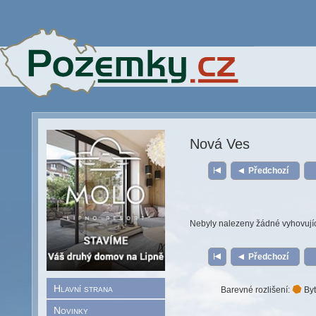
Nová Ves
Předchozí
Nebyly nalezeny žádné vyhovují
Předchozí
Hlavní strana
Barevné rozlišení:
Byt
Novinky