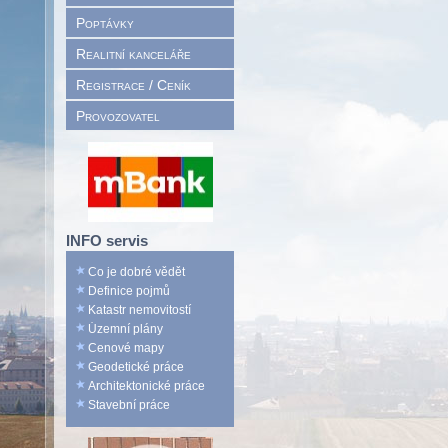
Poptávky
Realitní kanceláře
Registrace / Ceník
Provozovatel
INFO servis
Co je dobré vědět
Definice pojmů
Katastr nemovitostí
Územní plány
Cenové mapy
Geodetické práce
Architektonické práce
Stavební práce