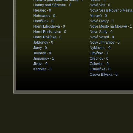
Hamry nad Sázavou -
0
Nová Ves -
0
Herálec -
0
Nová Ves u Nového Města
Heřmanov -
0
Moravě -
0
Hodíškov -
0
Nové Dvory -
0
Horní Libochová -
0
Nové Město na Moravě -
1
Horní Radslavice -
0
Nové Sady -
0
Horní Rožínka -
0
Nové Veselí -
0
Jabloňov -
0
Nový Jimramov -
0
Jámy -
0
Nyklovice -
0
Javorek -
0
Obyčtov -
0
Jimramov -
1
Ořechov -
0
Jívoví -
0
Oslavice -
0
Kadolec -
0
Oslavička -
0
Osová Bítýška -
0