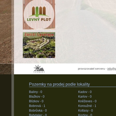
provozovatel serveru -
info@
Pozemky na prodej podle lokality
Baliny -
0
Kadov -
0
Blažkov -
0
Karlov -
0
Blízkov -
0
Kněževes -
0
Bobrová -
1
Koroužné -
1
Bobrůvka -
0
Kotlasy -
0
Bohdalec -
0
Kozlov -
0