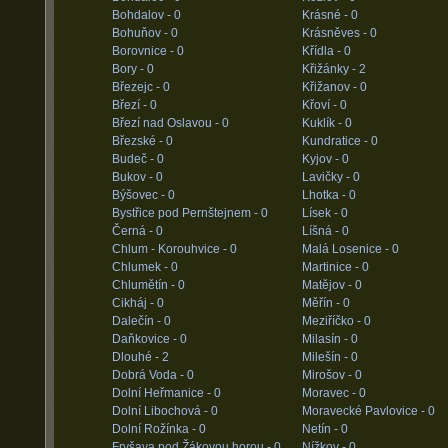
Bohdalov -
0
Krásné -
0
Bohuňov -
0
Krásněves -
0
Borovnice -
0
Křídla -
0
Bory -
0
Křižánky -
2
Březejc -
0
Křižanov -
0
Březí -
0
Křoví -
0
Březí nad Oslavou -
0
Kuklík -
0
Březské -
0
Kundratice -
0
Budeč -
0
Kyjov -
0
Bukov -
0
Lavičky -
0
Býšovec -
0
Lhotka -
0
Bystřice pod Pernštejnem -
0
Lísek -
0
Černá -
0
Líšná -
0
Chlum - Korouhvice -
0
Malá Losenice -
0
Chlumek -
0
Martinice -
0
Chlumětín -
0
Matějov -
0
Cikháj -
0
Měřín -
0
Dalečín -
0
Meziříčko -
0
Daňkovice -
0
Milasín -
0
Dlouhé -
2
Milešín -
0
Dobrá Voda -
0
Mirošov -
0
Dolní Heřmanice -
0
Moravec -
0
Dolní Libochová -
0
Moravecké Pavlovice -
0
Dolní Rožínka -
0
Netín -
0
Fryšava pod Žákovou horou -
0
Nížkov -
0