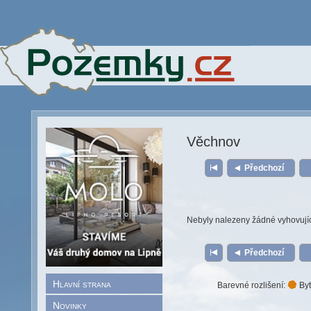
Věchnov
Předchozí
Nebyly nalezeny žádné vyhovují
Předchozí
Hlavní strana
Barevné rozlišení:
Byt
Novinky