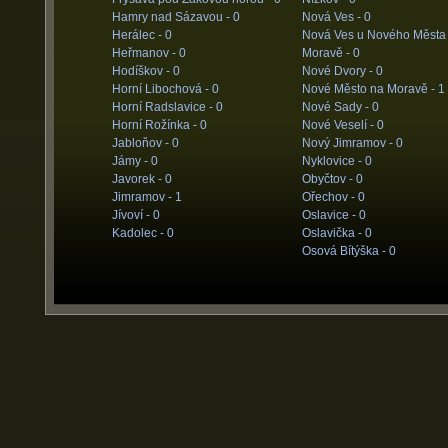
Hamry nad Sázavou -
0
Nová Ves -
0
Herálec -
0
Nová Ves u Nového Města
Heřmanov -
0
Moravě -
0
Hodíškov -
0
Nové Dvory -
0
Horní Libochová -
0
Nové Město na Moravě -
1
Horní Radslavice -
0
Nové Sady -
0
Horní Rožínka -
0
Nové Veselí -
0
Jabloňov -
0
Nový Jimramov -
0
Jámy -
0
Nyklovice -
0
Javorek -
0
Obyčtov -
0
Jimramov -
1
Ořechov -
0
Jívoví -
0
Oslavice -
0
Kadolec -
0
Oslavička -
0
Osová Bítýška -
0