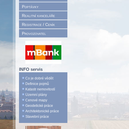
Poptávky
Realitní kanceláře
Registrace / Ceník
Provozovatel
INFO servis
Co je dobré vědět
Definice pojmů
Katastr nemovitostí
Územní plány
Cenové mapy
Geodetické práce
Architektonické práce
Stavební práce