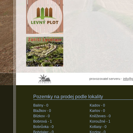
provozovatel serveru -
info@
Pozemky na prodej podle lokality
Baliny -
0
Kadov -
0
Blažkov -
0
Karlov -
0
Blízkov -
0
Kněževes -
0
Bobrová -
1
Koroužné -
1
Bobrůvka -
0
Kotlasy -
0
Bohdalec -
0
Kozlov -
0