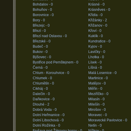
Bohdalov -
0
Krásné -
0
Bohuňov -
0
Krásněves -
0
Borovnice -
0
Křídla -
0
Bory -
0
Křižánky -
2
Březejc -
0
Křižanov -
0
Březí -
0
Křoví -
0
Březí nad Oslavou -
0
Kuklík -
0
Březské -
0
Kundratice -
0
Budeč -
0
Kyjov -
0
Bukov -
0
Lavičky -
0
Býšovec -
0
Lhotka -
0
Bystřice pod Pernštejnem -
0
Lísek -
0
Černá -
0
Líšná -
0
Chlum - Korouhvice -
0
Malá Losenice -
0
Chlumek -
0
Martinice -
0
Chlumětín -
0
Matějov -
0
Cikháj -
0
Měřín -
0
Dalečín -
0
Meziříčko -
0
Daňkovice -
0
Milasín -
0
Dlouhé -
2
Milešín -
0
Dobrá Voda -
0
Mirošov -
0
Dolní Heřmanice -
0
Moravec -
0
Dolní Libochová -
0
Moravecké Pavlovice -
0
Dolní Rožínka -
0
Netín -
0
Fryšava pod Žákovou horou -
0
Nížkov -
0