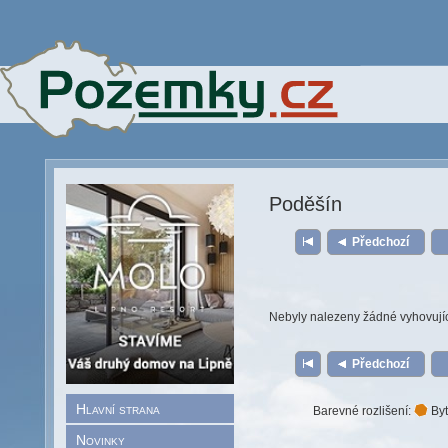
Poděšín
Předchozí
Nebyly nalezeny žádné vyhovují
Předchozí
Hlavní strana
Barevné rozlišení:
Byt
Novinky