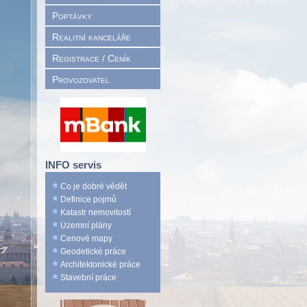
Poptávky
Realitní kanceláře
Registrace / Ceník
Provozovatel
INFO servis
Co je dobré vědět
Definice pojmů
Katastr nemovitostí
Územní plány
Cenové mapy
Geodetické práce
Architektonické práce
Stavební práce