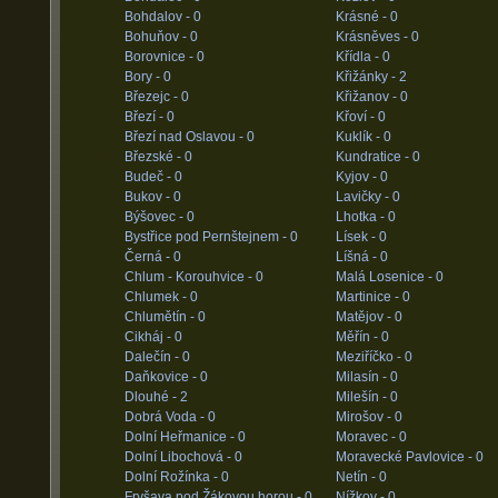
Bohdalov -
0
Krásné -
0
Bohuňov -
0
Krásněves -
0
Borovnice -
0
Křídla -
0
Bory -
0
Křižánky -
2
Březejc -
0
Křižanov -
0
Březí -
0
Křoví -
0
Březí nad Oslavou -
0
Kuklík -
0
Březské -
0
Kundratice -
0
Budeč -
0
Kyjov -
0
Bukov -
0
Lavičky -
0
Býšovec -
0
Lhotka -
0
Bystřice pod Pernštejnem -
0
Lísek -
0
Černá -
0
Líšná -
0
Chlum - Korouhvice -
0
Malá Losenice -
0
Chlumek -
0
Martinice -
0
Chlumětín -
0
Matějov -
0
Cikháj -
0
Měřín -
0
Dalečín -
0
Meziříčko -
0
Daňkovice -
0
Milasín -
0
Dlouhé -
2
Milešín -
0
Dobrá Voda -
0
Mirošov -
0
Dolní Heřmanice -
0
Moravec -
0
Dolní Libochová -
0
Moravecké Pavlovice -
0
Dolní Rožínka -
0
Netín -
0
Fryšava pod Žákovou horou -
0
Nížkov -
0