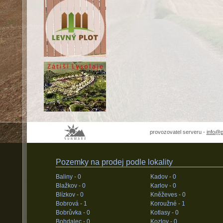
provozovatel serveru -
info@
Pozemky na prodej podle lokality
Baliny -
0
Kadov -
0
Blažkov -
0
Karlov -
0
Blízkov -
0
Kněževes -
0
Bobrová -
1
Koroužné -
1
Bobrůvka -
0
Kotlasy -
0
Bohdalec -
0
Kozlov -
0