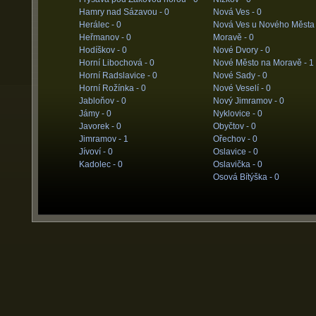
Hamry nad Sázavou -
0
Nová Ves -
0
Herálec -
0
Nová Ves u Nového Města
Heřmanov -
0
Moravě -
0
Hodíškov -
0
Nové Dvory -
0
Horní Libochová -
0
Nové Město na Moravě -
1
Horní Radslavice -
0
Nové Sady -
0
Horní Rožínka -
0
Nové Veselí -
0
Jabloňov -
0
Nový Jimramov -
0
Jámy -
0
Nyklovice -
0
Javorek -
0
Obyčtov -
0
Jimramov -
1
Ořechov -
0
Jívoví -
0
Oslavice -
0
Kadolec -
0
Oslavička -
0
Osová Bítýška -
0