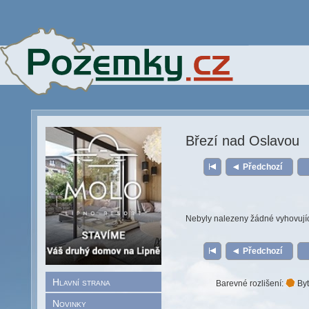
Březí nad Oslavou
Předchozí
Nebyly nalezeny žádné vyhovují
Předchozí
Hlavní strana
Barevné rozlišení:
Byt
Novinky