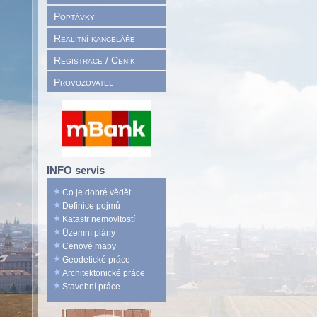
Poptávky
Realitní kanceláře
Registrace / Ceník
Provozovatel
INFO servis
Co je dobré vědět
Definice pojmů
Katastr nemovitostí
Územní plány
Cenové mapy
Geodetické práce
Architektonické práce
Stavební práce