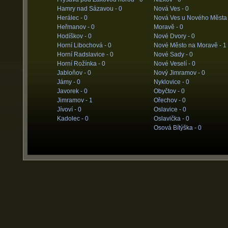
Hamry nad Sázavou -
0
Nová Ves -
0
Herálec -
0
Nová Ves u Nového Města
Heřmanov -
0
Moravě -
0
Hodíškov -
0
Nové Dvory -
0
Horní Libochová -
0
Nové Město na Moravě -
1
Horní Radslavice -
0
Nové Sady -
0
Horní Rožínka -
0
Nové Veselí -
0
Jabloňov -
0
Nový Jimramov -
0
Jámy -
0
Nyklovice -
0
Javorek -
0
Obyčtov -
0
Jimramov -
1
Ořechov -
0
Jívoví -
0
Oslavice -
0
Kadolec -
0
Oslavička -
0
Osová Bítýška -
0