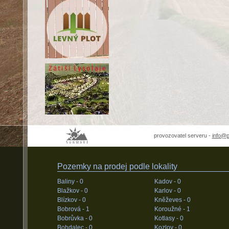
provozovatel serveru -
info@
Pozemky na prodej podle lokality
Baliny -
0
Kadov -
0
Blažkov -
0
Karlov -
0
Blízkov -
0
Kněževes -
0
Bobrová -
1
Koroužné -
1
Bobrůvka -
0
Kotlasy -
0
Bohdalec -
0
Kozlov -
0