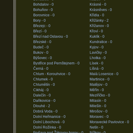
Bohdalov -
0
Krásné -
0
Bohuňov -
0
Krásněves -
0
Borovnice -
0
Křídla -
0
Bory -
0
Křižánky -
2
Březejc -
0
Křižanov -
0
Březí -
0
Křoví -
0
Březí nad Oslavou -
0
Kuklík -
0
Březské -
0
Kundratice -
0
Budeč -
0
Kyjov -
0
Bukov -
0
Lavičky -
0
Býšovec -
0
Lhotka -
0
Bystřice pod Pernštejnem -
0
Lísek -
0
Černá -
0
Líšná -
0
Chlum - Korouhvice -
0
Malá Losenice -
0
Chlumek -
0
Martinice -
0
Chlumětín -
0
Matějov -
0
Cikháj -
0
Měřín -
0
Dalečín -
0
Meziříčko -
0
Daňkovice -
0
Milasín -
0
Dlouhé -
2
Milešín -
0
Dobrá Voda -
0
Mirošov -
0
Dolní Heřmanice -
0
Moravec -
0
Dolní Libochová -
0
Moravecké Pavlovice -
0
Dolní Rožínka -
0
Netín -
0
Fryšava pod Žákovou horou -
0
Nížkov -
0