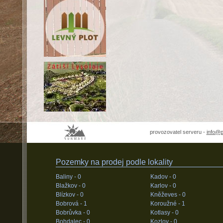
provozovatel serveru -
info@
Pozemky na prodej podle lokality
Baliny -
0
Kadov -
0
Blažkov -
0
Karlov -
0
Blízkov -
0
Kněževes -
0
Bobrová -
1
Koroužné -
1
Bobrůvka -
0
Kotlasy -
0
Bohdalec -
0
Kozlov -
0