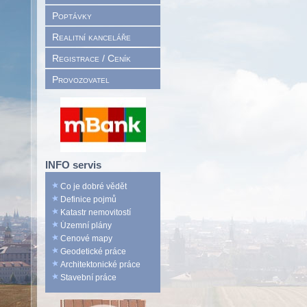
Poptávky
Realitní kanceláře
Registrace / Ceník
Provozovatel
INFO servis
Co je dobré vědět
Definice pojmů
Katastr nemovitostí
Územní plány
Cenové mapy
Geodetické práce
Architektonické práce
Stavební práce