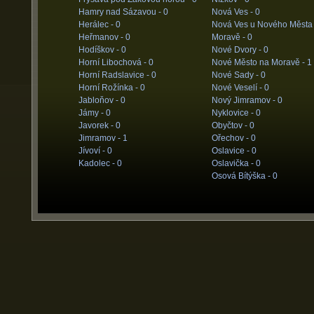
Hamry nad Sázavou -
0
Nová Ves -
0
Herálec -
0
Nová Ves u Nového Města
Heřmanov -
0
Moravě -
0
Hodíškov -
0
Nové Dvory -
0
Horní Libochová -
0
Nové Město na Moravě -
1
Horní Radslavice -
0
Nové Sady -
0
Horní Rožínka -
0
Nové Veselí -
0
Jabloňov -
0
Nový Jimramov -
0
Jámy -
0
Nyklovice -
0
Javorek -
0
Obyčtov -
0
Jimramov -
1
Ořechov -
0
Jívoví -
0
Oslavice -
0
Kadolec -
0
Oslavička -
0
Osová Bítýška -
0