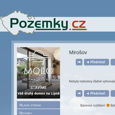
Mirošov
Předchozí
Nebyly nalezeny žádné vyhovují
Předchozí
Hlavní strana
Barevné rozlišení:
Byt
Novinky