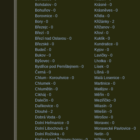
Bohdalov -
0
Krásné -
0
Bohuňov -
0
Krásněves -
0
Borovnice -
0
Křídla -
0
Bory -
0
Křižánky -
2
Březejc -
0
Křižanov -
0
Březí -
0
Křoví -
0
Březí nad Oslavou -
0
Kuklík -
0
Březské -
0
Kundratice -
0
Budeč -
0
Kyjov -
0
Bukov -
0
Lavičky -
0
Býšovec -
0
Lhotka -
0
Bystřice pod Pernštejnem -
0
Lísek -
0
Černá -
0
Líšná -
0
Chlum - Korouhvice -
0
Malá Losenice -
0
Chlumek -
0
Martinice -
0
Chlumětín -
0
Matějov -
0
Cikháj -
0
Měřín -
0
Dalečín -
0
Meziříčko -
0
Daňkovice -
0
Milasín -
0
Dlouhé -
2
Milešín -
0
Dobrá Voda -
0
Mirošov -
0
Dolní Heřmanice -
0
Moravec -
0
Dolní Libochová -
0
Moravecké Pavlovice -
0
Dolní Rožínka -
0
Netín -
0
Fryšava pod Žákovou horou -
0
Nížkov -
0