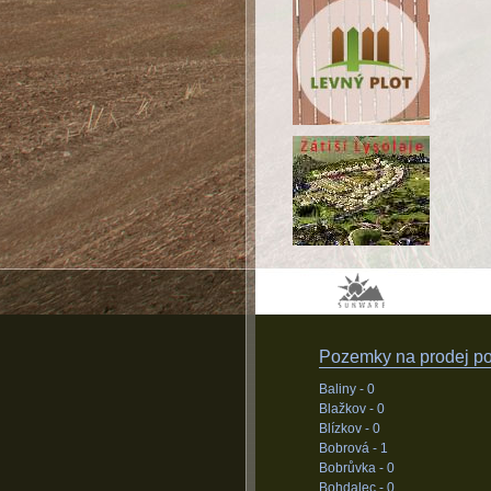
Pozemky na prodej pod
Baliny -
0
Blažkov -
0
Blízkov -
0
Bobrová -
1
Bobrůvka -
0
Bohdalec -
0