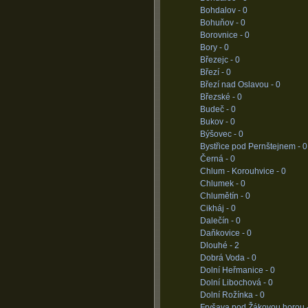
Bohdalov -
0
Bohuňov -
0
Borovnice -
0
Bory -
0
Březejc -
0
Březí -
0
Březí nad Oslavou -
0
Březské -
0
Budeč -
0
Bukov -
0
Býšovec -
0
Bystřice pod Pernštejnem -
0
Černá -
0
Chlum - Korouhvice -
0
Chlumek -
0
Chlumětín -
0
Cikháj -
0
Dalečín -
0
Daňkovice -
0
Dlouhé -
2
Dobrá Voda -
0
Dolní Heřmanice -
0
Dolní Libochová -
0
Dolní Rožínka -
0
Fryšava pod Žákovou horou 