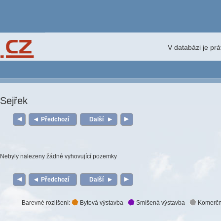
V databázi je pr
Sejřek
Předchozí
Další
Nebyly nalezeny žádné vyhovující pozemky
Předchozí
Další
Barevné rozlišení:
Bytová výstavba
Smíšená výstavba
Komerčn