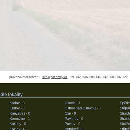
provozovatel serveru -
info@pozemky.cz
- tel: +420 607 688 144, +420 603 147 722
le lokality
Kadov -
0
Osové -
0
Spělk
Karlov -
0
Ostrov nad Oslavou -
0
Štěpá
Kněževes -
0
Otín -
0
Strach
Koroužné -
1
Pavlínov -
0
Stráne
Kotlasy -
0
Pavlov -
0
Stráže
Kozlov -
0
Petráveč -
0
Střítež