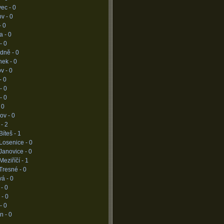
vec -
0
ov -
0
-
0
a -
0
 -
0
udně -
0
nek -
0
v -
0
-
0
 -
0
 -
0
-
0
ov -
0
 -
2
Bíteš -
1
Losenice -
0
Janovice -
0
Meziříčí -
1
Tresné -
0
vá -
0
 -
0
 -
0
 -
0
n -
0