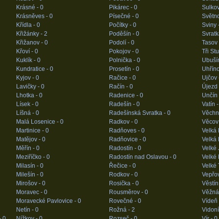
Krásné -
0
Pikárec -
0
Sulko
Krásněves -
0
Písečné -
0
Světn
Křídla -
0
Počítky -
0
Sviny 
Křižánky -
2
Poděšín -
0
Svratk
Křižanov -
0
Podolí -
0
Tasov
Křoví -
0
Pokojov -
0
Tři St
Kuklík -
0
Polnička -
0
Ubuší
Kundratice -
0
Prosetín -
0
Uhříno
Kyjov -
0
Račice -
0
Ujčov 
Lavičky -
0
Račín -
0
Újezd
Lhotka -
0
Radenice -
0
Unčín
Lísek -
0
Radešín -
0
Vatín 
Líšná -
0
Radešínská Svratka -
0
Věchn
Malá Losenice -
0
Radkov -
0
Věcov
Martinice -
0
Radňoves -
0
Velká 
Matějov -
0
Radňovice -
0
Velká 
Měřín -
0
Radostín -
0
Velké 
Meziříčko -
0
Radostín nad Oslavou -
0
Velké 
Milasín -
0
Řečice -
0
Velké 
Milešín -
0
Rodkov -
0
Vepřo
Mirošov -
0
Rosička -
0
Věstín
Moravec -
0
Rousměrov -
0
Věžná
Moravecké Pavlovice -
0
Rovečné -
0
Vídeň
Netín -
0
Rožná -
2
Vidoní
-
0
Nížkov -
0
Rozseč -
0
Vír -
0