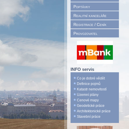
Poptávky
Realitní kanceláře
Registrace / Ceník
Provozovatel
INFO servis
Co je dobré vědět
Definice pojmů
Katastr nemovitostí
Územní plány
Cenové mapy
Geodetické práce
Architektonické práce
Stavební práce