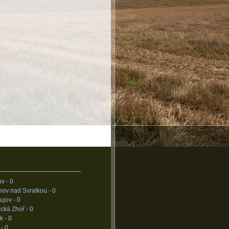
ov -
0
nov nad Svratkou -
0
ujov -
0
cká Zhoř -
0
k -
0
 -
0