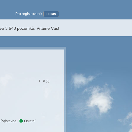
Pro registrované
LOGIN
ávě 3 548 pozemků. Vítáme Vás!
1 - 0 (0)
í výstavba
Ostatní