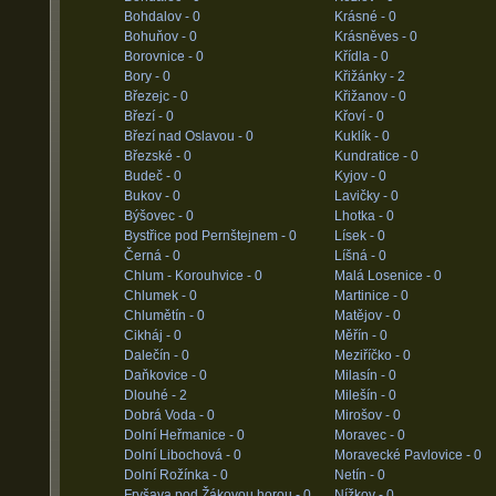
Bohdalov -
0
Krásné -
0
Bohuňov -
0
Krásněves -
0
Borovnice -
0
Křídla -
0
Bory -
0
Křižánky -
2
Březejc -
0
Křižanov -
0
Březí -
0
Křoví -
0
Březí nad Oslavou -
0
Kuklík -
0
Březské -
0
Kundratice -
0
Budeč -
0
Kyjov -
0
Bukov -
0
Lavičky -
0
Býšovec -
0
Lhotka -
0
Bystřice pod Pernštejnem -
0
Lísek -
0
Černá -
0
Líšná -
0
Chlum - Korouhvice -
0
Malá Losenice -
0
Chlumek -
0
Martinice -
0
Chlumětín -
0
Matějov -
0
Cikháj -
0
Měřín -
0
Dalečín -
0
Meziříčko -
0
Daňkovice -
0
Milasín -
0
Dlouhé -
2
Milešín -
0
Dobrá Voda -
0
Mirošov -
0
Dolní Heřmanice -
0
Moravec -
0
Dolní Libochová -
0
Moravecké Pavlovice -
0
Dolní Rožínka -
0
Netín -
0
Fryšava pod Žákovou horou -
0
Nížkov -
0