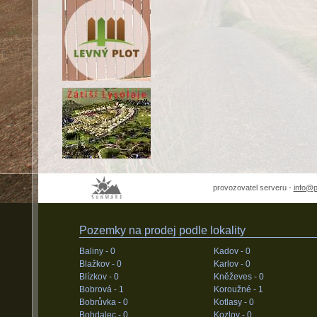
provozovatel serveru -
info@
Pozemky na prodej podle lokality
Baliny -
0
Kadov -
0
Blažkov -
0
Karlov -
0
Blízkov -
0
Kněževes -
0
Bobrová -
1
Koroužné -
1
Bobrůvka -
0
Kotlasy -
0
Bohdalec -
0
Kozlov -
0