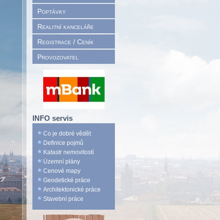
Poptávky
Realitní kanceláře
Registrace / Ceník
Provozovatel
INFO servis
Co je dobré vědět
Definice pojmů
Katastr nemovitostí
Územní plány
Cenové mapy
Geodetické práce
Architektonické práce
Stavební práce