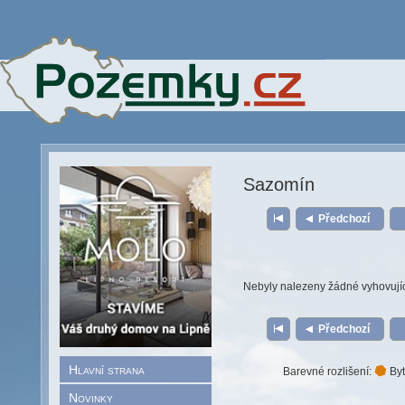
Sazomín
Předchozí
Nebyly nalezeny žádné vyhovují
Předchozí
Hlavní strana
Barevné rozlišení:
Byt
Novinky