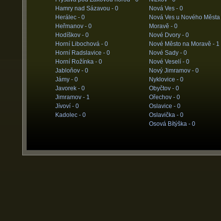
Hamry nad Sázavou -
0
Nová Ves -
0
Herálec -
0
Nová Ves u Nového Města
Heřmanov -
0
Moravě -
0
Hodíškov -
0
Nové Dvory -
0
Horní Libochová -
0
Nové Město na Moravě -
1
Horní Radslavice -
0
Nové Sady -
0
Horní Rožínka -
0
Nové Veselí -
0
Jabloňov -
0
Nový Jimramov -
0
Jámy -
0
Nyklovice -
0
Javorek -
0
Obyčtov -
0
Jimramov -
1
Ořechov -
0
Jívoví -
0
Oslavice -
0
Kadolec -
0
Oslavička -
0
Osová Bítýška -
0