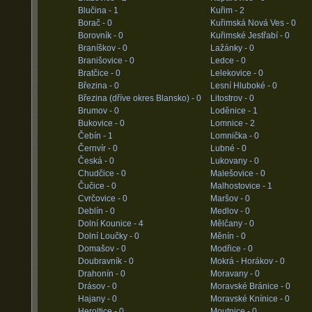
Blučina -
1
Kuřim -
2
Borač -
0
Kuřimská Nová Ves -
0
Borovník -
0
Kuřimské Jestřabí -
0
Braníškov -
0
Lažánky -
0
Branišovice -
0
Ledce -
0
Bratčice -
0
Lelekovice -
0
Březina -
0
Lesní Hluboké -
0
Březina (dříve okres Blansko) -
0
Litostrov -
0
Brumov -
0
Loděnice -
1
Bukovice -
0
Lomnice -
2
Čebín -
1
Lomnička -
0
Černvír -
0
Lubné -
0
Česká -
0
Lukovany -
0
Chudčice -
0
Malešovice -
0
Čučice -
0
Malhostovice -
1
Cvrčovice -
0
Maršov -
0
Deblín -
0
Medlov -
0
Dolní Kounice -
4
Mělčany -
0
Dolní Loučky -
0
Měnín -
0
Domašov -
0
Modřice -
0
Doubravník -
0
Mokrá - Horákov -
0
Drahonín -
0
Moravany -
0
Drásov -
0
Moravské Bránice -
0
Hajany -
0
Moravské Knínice -
0
Heroltice -
0
Moutnice -
0