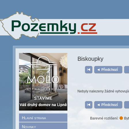
Biskoupky
Předchozí
Nebyly nalezeny žádné vyhovují
Předchozí
Hlavní strana
Barevné rozlišení:
Byt
Novinky