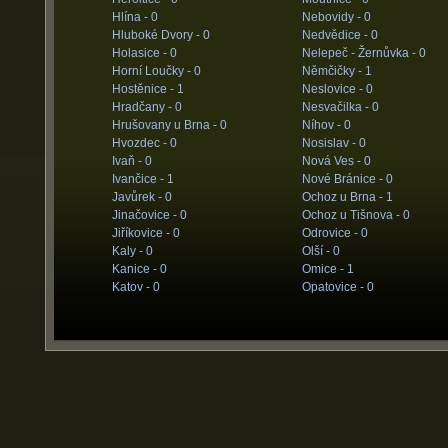
Hlína -
0
Nebovidy -
0
Hluboké Dvory -
0
Nedvědice -
0
Holasice -
0
Nelepeč - Žernůvka -
0
Horní Loučky -
0
Němčičky -
1
Hostěnice -
1
Neslovice -
0
Hradčany -
0
Nesvačilka -
0
Hrušovany u Brna -
0
Níhov -
0
Hvozdec -
0
Nosislav -
0
Ivaň -
0
Nová Ves -
0
Ivančice -
1
Nové Bránice -
0
Javůrek -
0
Ochoz u Brna -
1
Jinačovice -
0
Ochoz u Tišnova -
0
Jiříkovice -
0
Odrovice -
0
Kaly -
0
Olší -
0
Kanice -
0
Omice -
1
Katov -
0
Opatovice -
0