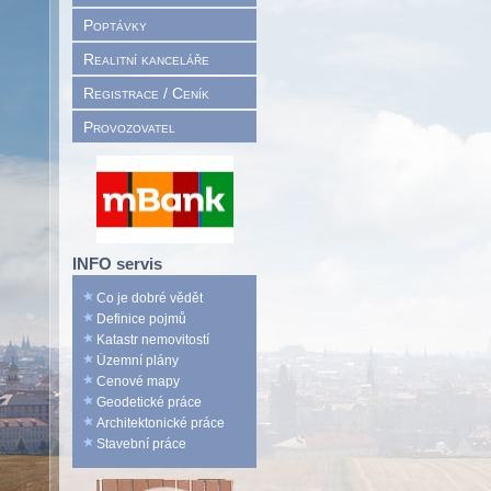
Poptávky
Realitní kanceláře
Registrace / Ceník
Provozovatel
INFO servis
Co je dobré vědět
Definice pojmů
Katastr nemovitostí
Územní plány
Cenové mapy
Geodetické práce
Architektonické práce
Stavební práce