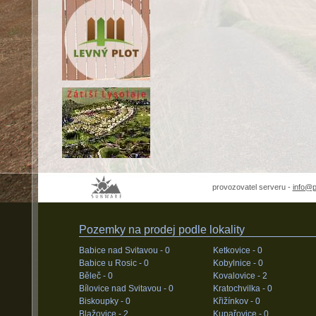
provozovatel serveru -
info@
Pozemky na prodej podle lokality
Babice nad Svitavou -
0
Ketkovice -
0
Babice u Rosic -
0
Kobylnice -
0
Běleč -
0
Kovalovice -
2
Bílovice nad Svitavou -
0
Kratochvilka -
0
Biskoupky -
0
Křižínkov -
0
Blažovice -
2
Kupařovice -
0