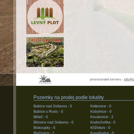
provozovatel serveru -
info@
Pozemky na prodej podle lokality
Babice nad Svitavou -
0
Ketkovice -
0
Babice u Rosic -
0
Kobylnice -
0
Běleč -
0
Kovalovice -
2
Bílovice nad Svitavou -
0
Kratochvilka -
0
Biskoupky -
0
Křižínkov -
0
Blažovice -
2
Kupařovice -
0