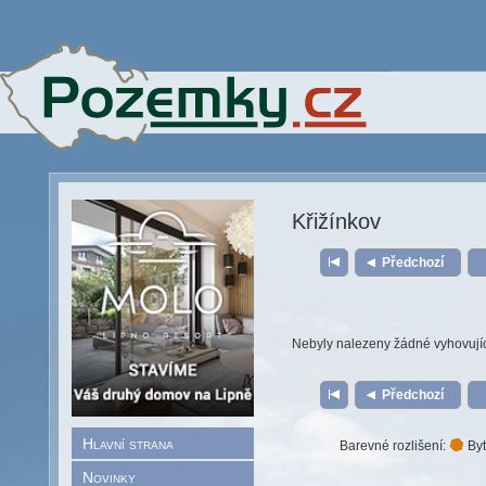
Křižínkov
Předchozí
Nebyly nalezeny žádné vyhovují
Předchozí
Hlavní strana
Barevné rozlišení:
Byt
Novinky