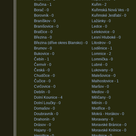
Blučina -
1
Kuřim -
2
Borač -
0
Kuřimská Nová Ves -
0
Borovník -
0
Kuřimské Jestřabí -
0
Braníškov -
0
Lažánky -
0
Branišovice -
0
Ledce -
0
Bratčice -
0
Lelekovice -
0
Březina -
0
Lesní Hluboké -
0
Březina (dříve okres Blansko) -
0
Litostrov -
0
Brumov -
0
Loděnice -
1
Bukovice -
0
Lomnice -
2
Čebín -
1
Lomnička -
0
Černvír -
0
Lubné -
0
Česká -
0
Lukovany -
0
Chudčice -
0
Malešovice -
0
Čučice -
0
Malhostovice -
1
Cvrčovice -
0
Maršov -
0
Deblín -
0
Medlov -
0
Dolní Kounice -
4
Mělčany -
0
Dolní Loučky -
0
Měnín -
0
Domašov -
0
Modřice -
0
Doubravník -
0
Mokrá - Horákov -
0
Drahonín -
0
Moravany -
0
Drásov -
0
Moravské Bránice -
0
Hajany -
0
Moravské Knínice -
0
Heroltice -
0
Moutnice -
0