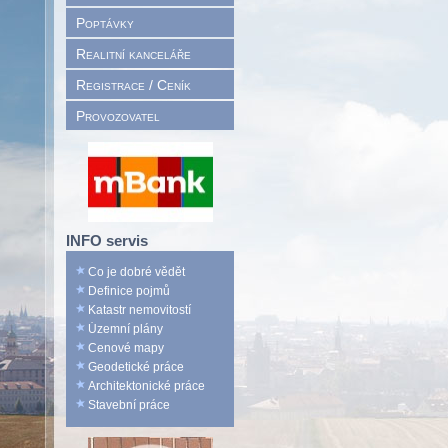
Poptávky
Realitní kanceláře
Registrace / Ceník
Provozovatel
INFO servis
Co je dobré vědět
Definice pojmů
Katastr nemovitostí
Územní plány
Cenové mapy
Geodetické práce
Architektonické práce
Stavební práce