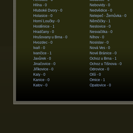
Hlína -
0
Nebovidy -
0
Hluboké Dvory -
0
Nedvědice -
0
Holasice -
0
Nelepeč - Žernůvka -
0
Horní Loučky -
0
Němčičky -
1
Hostěnice -
1
Neslovice -
0
Hradčany -
0
Nesvačilka -
0
Hrušovany u Brna -
0
Níhov -
0
Hvozdec -
0
Nosislav -
0
Ivaň -
0
Nová Ves -
0
Ivančice -
1
Nové Bránice -
0
Javůrek -
0
Ochoz u Brna -
1
Jinačovice -
0
Ochoz u Tišnova -
0
Jiříkovice -
0
Odrovice -
0
Kaly -
0
Olší -
0
Kanice -
0
Omice -
1
Katov -
0
Opatovice -
0