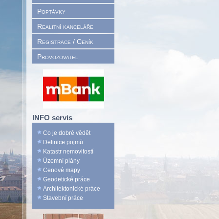
Poptávky
Realitní kanceláře
Registrace / Ceník
Provozovatel
INFO servis
Co je dobré vědět
Definice pojmů
Katastr nemovitostí
Územní plány
Cenové mapy
Geodetické práce
Architektonické práce
Stavební práce