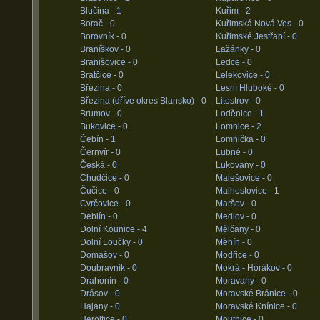
Blučina -
1
Kuřim -
2
Borač -
0
Kuřimská Nová Ves -
0
Borovník -
0
Kuřimské Jestřabí -
0
Braníškov -
0
Lažánky -
0
Branišovice -
0
Ledce -
0
Bratčice -
0
Lelekovice -
0
Březina -
0
Lesní Hluboké -
0
Březina (dříve okres Blansko) -
0
Litostrov -
0
Brumov -
0
Loděnice -
1
Bukovice -
0
Lomnice -
2
Čebín -
1
Lomnička -
0
Černvír -
0
Lubné -
0
Česká -
0
Lukovany -
0
Chudčice -
0
Malešovice -
0
Čučice -
0
Malhostovice -
1
Cvrčovice -
0
Maršov -
0
Deblín -
0
Medlov -
0
Dolní Kounice -
4
Mělčany -
0
Dolní Loučky -
0
Měnín -
0
Domašov -
0
Modřice -
0
Doubravník -
0
Mokrá - Horákov -
0
Drahonín -
0
Moravany -
0
Drásov -
0
Moravské Bránice -
0
Hajany -
0
Moravské Knínice -
0
Heroltice -
0
Moutnice -
0