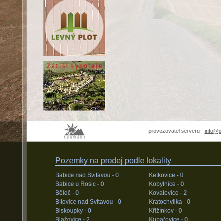
provozovatel serveru -
info@
Pozemky na prodej podle lokality
Babice nad Svitavou -
0
Ketkovice -
0
Babice u Rosic -
0
Kobylnice -
0
Běleč -
0
Kovalovice -
2
Bílovice nad Svitavou -
0
Kratochvilka -
0
Biskoupky -
0
Křižínkov -
0
Blažovice -
2
Kupařovice -
0