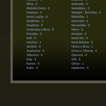
Hlína -
0
Nebovidy -
0
Hluboké Dvory -
0
Nedvědice -
0
Holasice -
0
Nelepeč - Žernůvka -
0
Horní Loučky -
0
Němčičky -
1
Hostěnice -
1
Neslovice -
0
Hradčany -
0
Nesvačilka -
0
Hrušovany u Brna -
0
Níhov -
0
Hvozdec -
0
Nosislav -
0
Ivaň -
0
Nová Ves -
0
Ivančice -
1
Nové Bránice -
0
Javůrek -
0
Ochoz u Brna -
1
Jinačovice -
0
Ochoz u Tišnova -
0
Jiříkovice -
0
Odrovice -
0
Kaly -
0
Olší -
0
Kanice -
0
Omice -
1
Katov -
0
Opatovice -
0