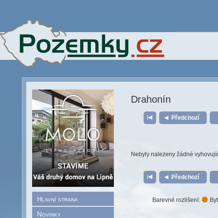
Drahonín
Předchozí
Nebyly nalezeny žádné vyhovují
Předchozí
Hlavní strana
Barevné rozlišení:
Byt
Novinky