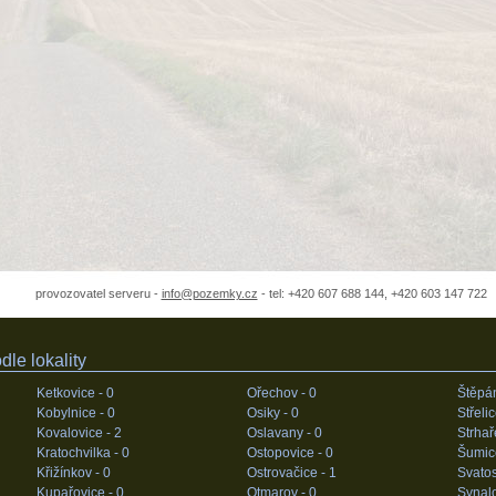
provozovatel serveru -
info@pozemky.cz
- tel: +420 607 688 144, +420 603 147 722
le lokality
Ketkovice -
0
Ořechov -
0
Štěpá
Kobylnice -
0
Osiky -
0
Střeli
Kovalovice -
2
Oslavany -
0
Strhař
Kratochvilka -
0
Ostopovice -
0
Šumic
Křižínkov -
0
Ostrovačice -
1
Svatos
Kupařovice -
0
Otmarov -
0
Synal