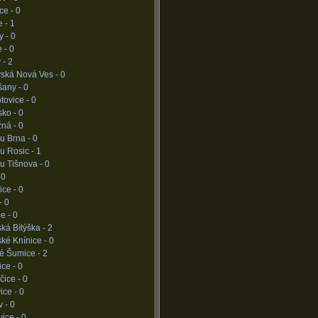
ce -
0
e -
1
y -
0
e -
0
 -
2
vská Nová Ves -
0
šany -
0
tovice -
0
sko -
0
žná -
0
u Brna -
0
u Rosic -
1
u Tišnova -
0
-
0
ice -
0
-
0
ce -
0
ká Bítýška -
2
ké Knínice -
0
né Šumice -
2
ice -
0
čice -
0
ice -
0
v -
0
ice -
0