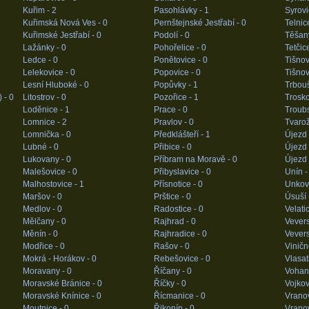
Kuřim -
2
Pasohlávky -
1
Syrovi
Kuřimská Nová Ves -
0
Pernštejnské Jestřabí -
0
Telnic
Kuřimské Jestřabí -
0
Podolí -
0
Těšan
Lažánky -
0
Pohořelice -
0
Tetčic
Ledce -
0
Ponětovice -
0
Tišnov
Lelekovice -
0
Popovice -
0
Tišno
Lesní Hluboké -
0
Popůvky -
1
Trbou
) -
0
Litostrov -
0
Pozořice -
1
Trosko
Loděnice -
1
Prace -
0
Troub
Lomnice -
2
Pravlov -
0
Tvaro
Lomnička -
0
Předklášteří -
1
Újezd 
Lubné -
0
Přibice -
0
Újezd 
Lukovany -
0
Příbram na Moravě -
0
Újezd 
Malešovice -
0
Přibyslavice -
0
Unín 
Malhostovice -
1
Přísnotice -
0
Unkov
Maršov -
0
Prštice -
0
Úsuší 
Medlov -
0
Radostice -
0
Velati
Mělčany -
0
Rajhrad -
0
Vevers
Měnín -
0
Rajhradice -
0
Vevers
Modřice -
0
Rašov -
0
Vinič
Mokrá - Horákov -
0
Rebešovice -
0
Vlasat
Moravany -
0
Říčany -
0
Vohan
Moravské Bránice -
0
Říčky -
0
Vojkov
Moravské Knínice -
0
Řícmanice -
0
Vrano
Moutnice -
0
Řikonín -
0
Vranov