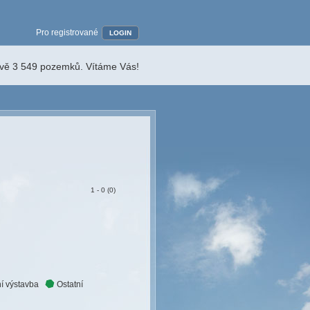
Pro registrované
LOGIN
ávě 3 549 pozemků. Vítáme Vás!
1 - 0 (0)
í výstavba
Ostatní