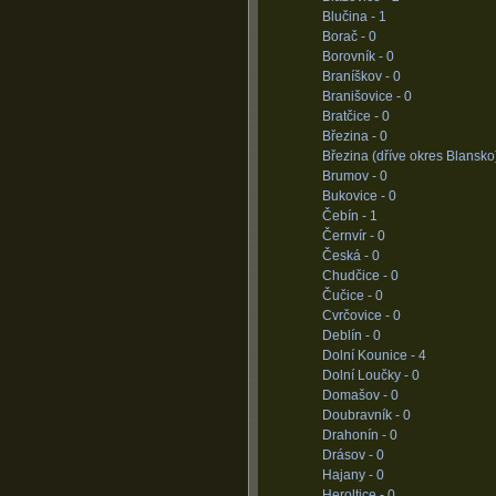
Blučina -
1
Borač -
0
Borovník -
0
Braníškov -
0
Branišovice -
0
Bratčice -
0
Březina -
0
Březina (dříve okres Blansko
Brumov -
0
Bukovice -
0
Čebín -
1
Černvír -
0
Česká -
0
Chudčice -
0
Čučice -
0
Cvrčovice -
0
Deblín -
0
Dolní Kounice -
4
Dolní Loučky -
0
Domašov -
0
Doubravník -
0
Drahonín -
0
Drásov -
0
Hajany -
0
Heroltice -
0