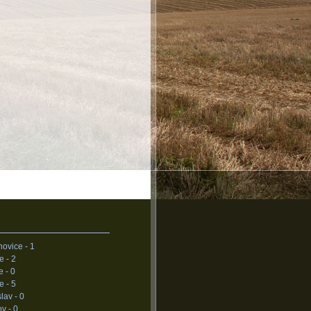
novice -
1
ce -
2
e -
0
e -
5
lav -
0
ov -
0