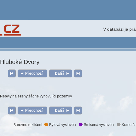
V databázi je pr
Hluboké Dvory
Předchozí
Další
Nebyly nalezeny žádné vyhovující pozemky
Předchozí
Další
Barevné rozlišení:
Bytová výstavba
Smíšená výstavba
Komerčn