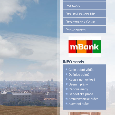
Poptávky
Realitní kanceláře
Registrace / Ceník
Provozovatel
INFO servis
Co je dobré vědět
Definice pojmů
Katastr nemovitostí
Územní plány
Cenové mapy
Geodetické práce
Architektonické práce
Stavební práce