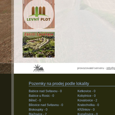
provozovatel serveru -
info@
Pozemky na prodej podle lokality
Babice nad Svitavou -
0
Ketkovice -
0
Babice u Rosic -
0
Kobylnice -
0
Běleč -
0
Kovalovice -
2
Bílovice nad Svitavou -
0
Kratochvilka -
0
Biskoupky -
0
Křižínkov -
0
Blažovice -
2
Kupařovice -
0