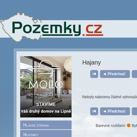
Hajany
Předchozí
Nebyly nalezeny žádné vyhovují
Předchozí
Hlavní strana
Barevné rozlišení:
Byt
Novinky