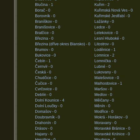
Blučina -
1
Kuřim -
2
Borač -
0
Kuřimská Nová Ves -
0
Borovník -
0
Kuřimské Jestřabí -
0
Braníškov -
0
Lažánky -
0
Branišovice -
0
Ledce -
0
Bratčice -
0
Lelekovice -
0
Březina -
0
Lesní Hluboké -
0
Březina (dříve okres Blansko) -
0
Litostrov -
0
Brumov -
0
Loděnice -
1
Bukovice -
0
Lomnice -
2
Čebín -
1
Lomnička -
0
Černvír -
0
Lubné -
0
Česká -
0
Lukovany -
0
Chudčice -
0
Malešovice -
0
Čučice -
0
Malhostovice -
1
Cvrčovice -
0
Maršov -
0
Deblín -
0
Medlov -
0
Dolní Kounice -
4
Mělčany -
0
Dolní Loučky -
0
Měnín -
0
Domašov -
0
Modřice -
0
Doubravník -
0
Mokrá - Horákov -
0
Drahonín -
0
Moravany -
0
Drásov -
0
Moravské Bránice -
0
Hajany -
0
Moravské Knínice -
0
Heroltice -
0
Moutnice -
0