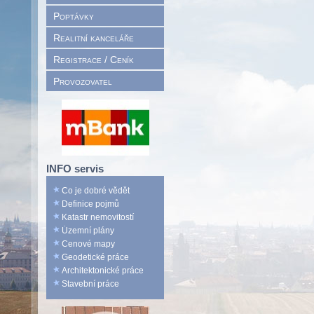
Poptávky
Realitní kanceláře
Registrace / Ceník
Provozovatel
INFO servis
Co je dobré vědět
Definice pojmů
Katastr nemovitostí
Územní plány
Cenové mapy
Geodetické práce
Architektonické práce
Stavební práce