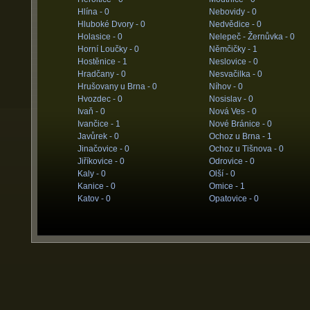
Hlína -
0
Nebovidy -
0
Hluboké Dvory -
0
Nedvědice -
0
Holasice -
0
Nelepeč - Žernůvka -
0
Horní Loučky -
0
Němčičky -
1
Hostěnice -
1
Neslovice -
0
Hradčany -
0
Nesvačilka -
0
Hrušovany u Brna -
0
Níhov -
0
Hvozdec -
0
Nosislav -
0
Ivaň -
0
Nová Ves -
0
Ivančice -
1
Nové Bránice -
0
Javůrek -
0
Ochoz u Brna -
1
Jinačovice -
0
Ochoz u Tišnova -
0
Jiříkovice -
0
Odrovice -
0
Kaly -
0
Olší -
0
Kanice -
0
Omice -
1
Katov -
0
Opatovice -
0