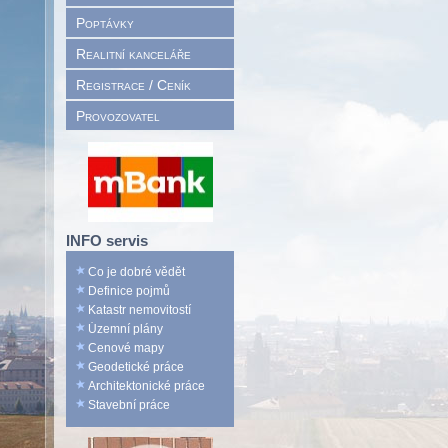
Poptávky
Realitní kanceláře
Registrace / Ceník
Provozovatel
INFO servis
Co je dobré vědět
Definice pojmů
Katastr nemovitostí
Územní plány
Cenové mapy
Geodetické práce
Architektonické práce
Stavební práce