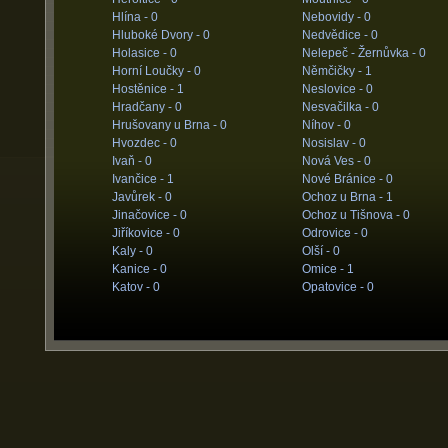
Hlína -
0
Nebovidy -
0
Hluboké Dvory -
0
Nedvědice -
0
Holasice -
0
Nelepeč - Žernůvka -
0
Horní Loučky -
0
Němčičky -
1
Hostěnice -
1
Neslovice -
0
Hradčany -
0
Nesvačilka -
0
Hrušovany u Brna -
0
Níhov -
0
Hvozdec -
0
Nosislav -
0
Ivaň -
0
Nová Ves -
0
Ivančice -
1
Nové Bránice -
0
Javůrek -
0
Ochoz u Brna -
1
Jinačovice -
0
Ochoz u Tišnova -
0
Jiříkovice -
0
Odrovice -
0
Kaly -
0
Olší -
0
Kanice -
0
Omice -
1
Katov -
0
Opatovice -
0