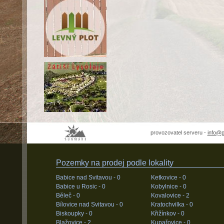
provozovatel serveru -
info@
Pozemky na prodej podle lokality
Babice nad Svitavou -
0
Ketkovice -
0
Babice u Rosic -
0
Kobylnice -
0
Běleč -
0
Kovalovice -
2
Bílovice nad Svitavou -
0
Kratochvilka -
0
Biskoupky -
0
Křižínkov -
0
Blažovice -
2
Kupařovice -
0