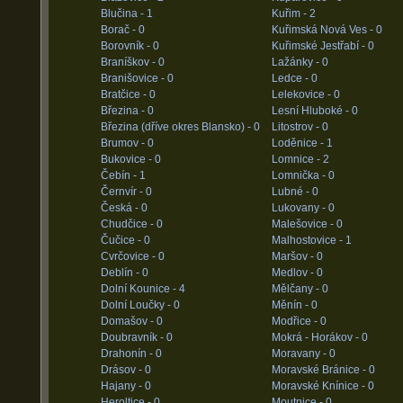
Blučina -
1
Kuřim -
2
Borač -
0
Kuřimská Nová Ves -
0
Borovník -
0
Kuřimské Jestřabí -
0
Braníškov -
0
Lažánky -
0
Branišovice -
0
Ledce -
0
Bratčice -
0
Lelekovice -
0
Březina -
0
Lesní Hluboké -
0
Březina (dříve okres Blansko) -
0
Litostrov -
0
Brumov -
0
Loděnice -
1
Bukovice -
0
Lomnice -
2
Čebín -
1
Lomnička -
0
Černvír -
0
Lubné -
0
Česká -
0
Lukovany -
0
Chudčice -
0
Malešovice -
0
Čučice -
0
Malhostovice -
1
Cvrčovice -
0
Maršov -
0
Deblín -
0
Medlov -
0
Dolní Kounice -
4
Mělčany -
0
Dolní Loučky -
0
Měnín -
0
Domašov -
0
Modřice -
0
Doubravník -
0
Mokrá - Horákov -
0
Drahonín -
0
Moravany -
0
Drásov -
0
Moravské Bránice -
0
Hajany -
0
Moravské Knínice -
0
Heroltice -
0
Moutnice -
0