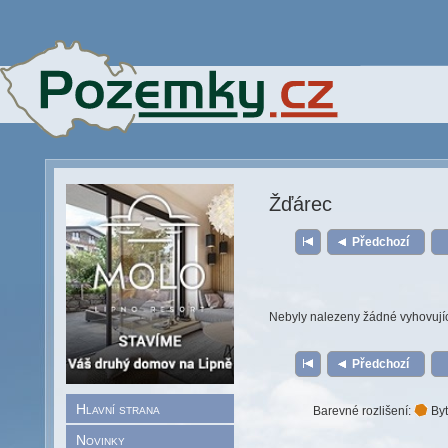
Žďárec
Předchozí
Nebyly nalezeny žádné vyhovují
Předchozí
Hlavní strana
Barevné rozlišení:
Byt
Novinky