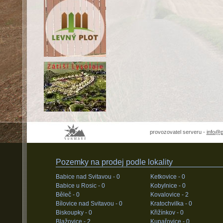
provozovatel serveru -
info@
Pozemky na prodej podle lokality
Babice nad Svitavou -
0
Ketkovice -
0
Babice u Rosic -
0
Kobylnice -
0
Běleč -
0
Kovalovice -
2
Bílovice nad Svitavou -
0
Kratochvilka -
0
Biskoupky -
0
Křižínkov -
0
Blažovice -
2
Kupařovice -
0