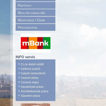
Poptávky
Realitní kanceláře
Registrace / Ceník
Provozovatel
INFO servis
Co je dobré vědět
Definice pojmů
Katastr nemovitostí
Územní plány
Cenové mapy
Geodetické práce
Architektonické práce
Stavební práce