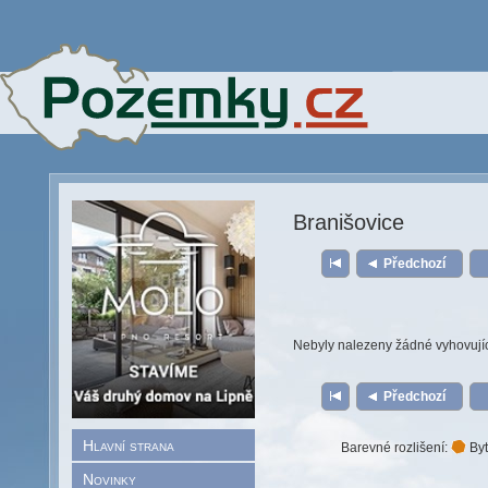
Branišovice
Předchozí
Nebyly nalezeny žádné vyhovují
Předchozí
Hlavní strana
Barevné rozlišení:
Byt
Novinky