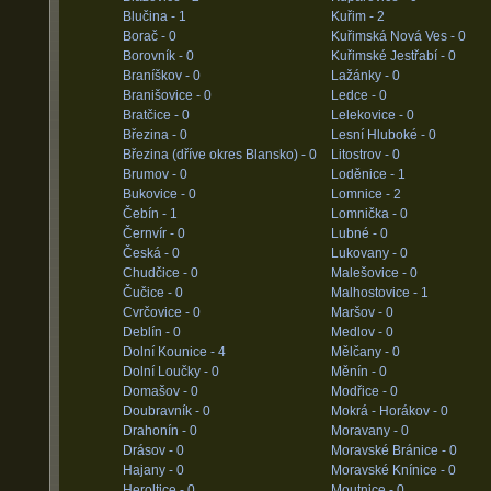
Blučina -
1
Kuřim -
2
Borač -
0
Kuřimská Nová Ves -
0
Borovník -
0
Kuřimské Jestřabí -
0
Braníškov -
0
Lažánky -
0
Branišovice -
0
Ledce -
0
Bratčice -
0
Lelekovice -
0
Březina -
0
Lesní Hluboké -
0
Březina (dříve okres Blansko) -
0
Litostrov -
0
Brumov -
0
Loděnice -
1
Bukovice -
0
Lomnice -
2
Čebín -
1
Lomnička -
0
Černvír -
0
Lubné -
0
Česká -
0
Lukovany -
0
Chudčice -
0
Malešovice -
0
Čučice -
0
Malhostovice -
1
Cvrčovice -
0
Maršov -
0
Deblín -
0
Medlov -
0
Dolní Kounice -
4
Mělčany -
0
Dolní Loučky -
0
Měnín -
0
Domašov -
0
Modřice -
0
Doubravník -
0
Mokrá - Horákov -
0
Drahonín -
0
Moravany -
0
Drásov -
0
Moravské Bránice -
0
Hajany -
0
Moravské Knínice -
0
Heroltice -
0
Moutnice -
0