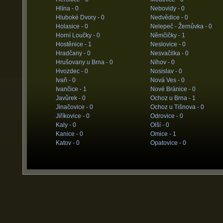
Hlína -
0
Nebovidy -
0
Hluboké Dvory -
0
Nedvědice -
0
Holasice -
0
Nelepeč - Žernůvka -
0
Horní Loučky -
0
Němčičky -
1
Hostěnice -
1
Neslovice -
0
Hradčany -
0
Nesvačilka -
0
Hrušovany u Brna -
0
Níhov -
0
Hvozdec -
0
Nosislav -
0
Ivaň -
0
Nová Ves -
0
Ivančice -
1
Nové Bránice -
0
Javůrek -
0
Ochoz u Brna -
1
Jinačovice -
0
Ochoz u Tišnova -
0
Jiříkovice -
0
Odrovice -
0
Kaly -
0
Olší -
0
Kanice -
0
Omice -
1
Katov -
0
Opatovice -
0