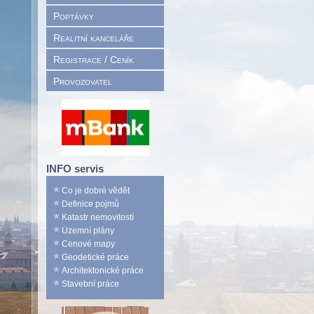
Poptávky
Realitní kanceláře
Registrace / Ceník
Provozovatel
INFO servis
Co je dobré vědět
Definice pojmů
Katastr nemovitostí
Územní plány
Cenové mapy
Geodetické práce
Architektonické práce
Stavební práce