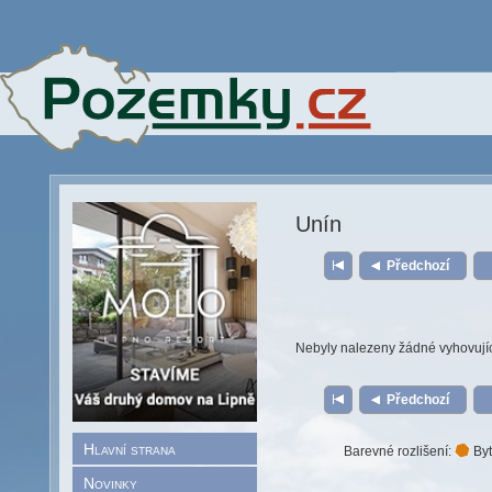
Unín
Předchozí
Nebyly nalezeny žádné vyhovují
Předchozí
Hlavní strana
Barevné rozlišení:
Byt
Novinky