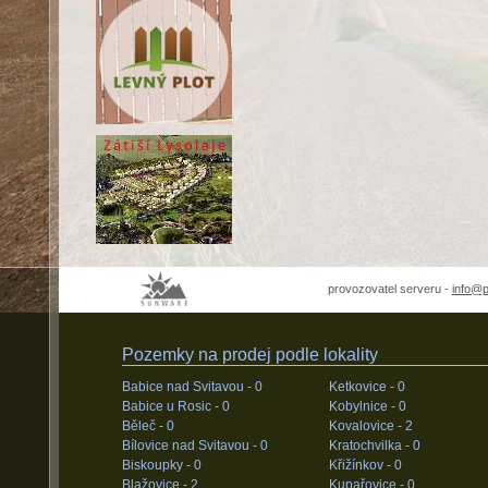
provozovatel serveru -
info@
Pozemky na prodej podle lokality
Babice nad Svitavou -
0
Ketkovice -
0
Babice u Rosic -
0
Kobylnice -
0
Běleč -
0
Kovalovice -
2
Bílovice nad Svitavou -
0
Kratochvilka -
0
Biskoupky -
0
Křižínkov -
0
Blažovice -
2
Kupařovice -
0