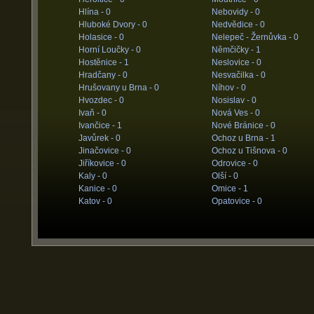
Hlína -
0
Nebovidy -
0
Hluboké Dvory -
0
Nedvědice -
0
Holasice -
0
Nelepeč - Žernůvka -
0
Horní Loučky -
0
Němčičky -
1
Hostěnice -
1
Neslovice -
0
Hradčany -
0
Nesvačilka -
0
Hrušovany u Brna -
0
Níhov -
0
Hvozdec -
0
Nosislav -
0
Ivaň -
0
Nová Ves -
0
Ivančice -
1
Nové Bránice -
0
Javůrek -
0
Ochoz u Brna -
1
Jinačovice -
0
Ochoz u Tišnova -
0
Jiříkovice -
0
Odrovice -
0
Kaly -
0
Olší -
0
Kanice -
0
Omice -
1
Katov -
0
Opatovice -
0