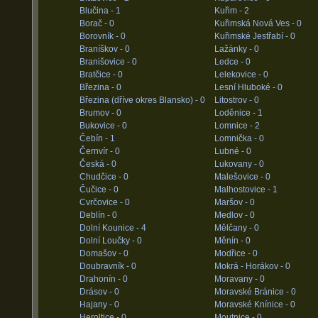
Blučina -
1
Kuřim -
2
Borač -
0
Kuřimská Nová Ves -
0
Borovník -
0
Kuřimské Jestřabí -
0
Braníškov -
0
Lažánky -
0
Branišovice -
0
Ledce -
0
Bratčice -
0
Lelekovice -
0
Březina -
0
Lesní Hluboké -
0
Březina (dříve okres Blansko) -
0
Litostrov -
0
Brumov -
0
Loděnice -
1
Bukovice -
0
Lomnice -
2
Čebín -
1
Lomnička -
0
Černvír -
0
Lubné -
0
Česká -
0
Lukovany -
0
Chudčice -
0
Malešovice -
0
Čučice -
0
Malhostovice -
1
Cvrčovice -
0
Maršov -
0
Deblín -
0
Medlov -
0
Dolní Kounice -
4
Mělčany -
0
Dolní Loučky -
0
Měnín -
0
Domašov -
0
Modřice -
0
Doubravník -
0
Mokrá - Horákov -
0
Drahonín -
0
Moravany -
0
Drásov -
0
Moravské Bránice -
0
Hajany -
0
Moravské Knínice -
0
Heroltice -
0
Moutnice -
0