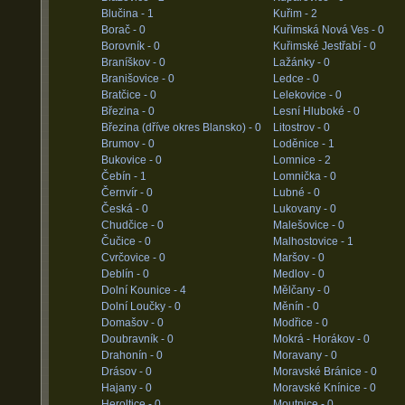
Blučina -
1
Kuřim -
2
Borač -
0
Kuřimská Nová Ves -
0
Borovník -
0
Kuřimské Jestřabí -
0
Braníškov -
0
Lažánky -
0
Branišovice -
0
Ledce -
0
Bratčice -
0
Lelekovice -
0
Březina -
0
Lesní Hluboké -
0
Březina (dříve okres Blansko) -
0
Litostrov -
0
Brumov -
0
Loděnice -
1
Bukovice -
0
Lomnice -
2
Čebín -
1
Lomnička -
0
Černvír -
0
Lubné -
0
Česká -
0
Lukovany -
0
Chudčice -
0
Malešovice -
0
Čučice -
0
Malhostovice -
1
Cvrčovice -
0
Maršov -
0
Deblín -
0
Medlov -
0
Dolní Kounice -
4
Mělčany -
0
Dolní Loučky -
0
Měnín -
0
Domašov -
0
Modřice -
0
Doubravník -
0
Mokrá - Horákov -
0
Drahonín -
0
Moravany -
0
Drásov -
0
Moravské Bránice -
0
Hajany -
0
Moravské Knínice -
0
Heroltice -
0
Moutnice -
0