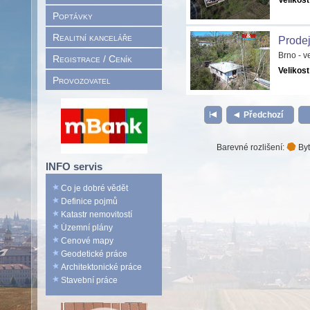
Velikost
Poptávky
Realitní kanceláře
Prode
Brno - 
Registrace / Ceník
Velikost
Provozovatel
Předchozí
Barevné rozlišení:
Byt
INFO servis
Co je dobré vědět
Definice pojmů
Katastr nemovitostí
Územní plány
Cenové mapy
Geodetické práce
Architektonické práce
Stavební práce