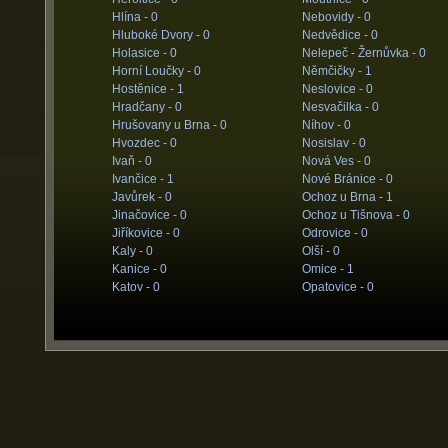
Hlína -
0
Nebovidy -
0
Hluboké Dvory -
0
Nedvědice -
0
Holasice -
0
Nelepeč - Žernůvka -
0
Horní Loučky -
0
Němčičky -
1
Hostěnice -
1
Neslovice -
0
Hradčany -
0
Nesvačilka -
0
Hrušovany u Brna -
0
Níhov -
0
Hvozdec -
0
Nosislav -
0
Ivaň -
0
Nová Ves -
0
Ivančice -
1
Nové Bránice -
0
Javůrek -
0
Ochoz u Brna -
1
Jinačovice -
0
Ochoz u Tišnova -
0
Jiříkovice -
0
Odrovice -
0
Kaly -
0
Olší -
0
Kanice -
0
Omice -
1
Katov -
0
Opatovice -
0