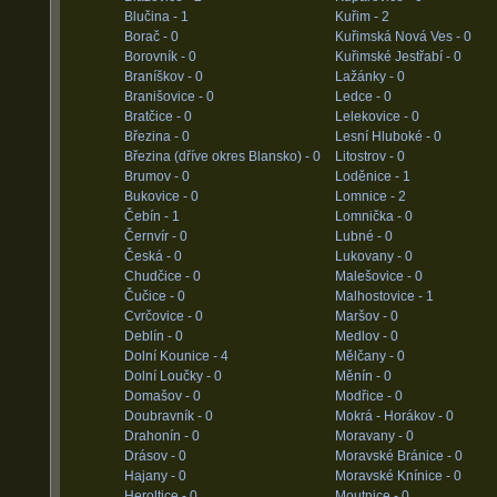
Blučina -
1
Kuřim -
2
Borač -
0
Kuřimská Nová Ves -
0
Borovník -
0
Kuřimské Jestřabí -
0
Braníškov -
0
Lažánky -
0
Branišovice -
0
Ledce -
0
Bratčice -
0
Lelekovice -
0
Březina -
0
Lesní Hluboké -
0
Březina (dříve okres Blansko) -
0
Litostrov -
0
Brumov -
0
Loděnice -
1
Bukovice -
0
Lomnice -
2
Čebín -
1
Lomnička -
0
Černvír -
0
Lubné -
0
Česká -
0
Lukovany -
0
Chudčice -
0
Malešovice -
0
Čučice -
0
Malhostovice -
1
Cvrčovice -
0
Maršov -
0
Deblín -
0
Medlov -
0
Dolní Kounice -
4
Mělčany -
0
Dolní Loučky -
0
Měnín -
0
Domašov -
0
Modřice -
0
Doubravník -
0
Mokrá - Horákov -
0
Drahonín -
0
Moravany -
0
Drásov -
0
Moravské Bránice -
0
Hajany -
0
Moravské Knínice -
0
Heroltice -
0
Moutnice -
0