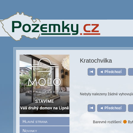
Kratochvilka
Předchozí
Nebyly nalezeny žádné vyhovují
Předchozí
Hlavní strana
Barevné rozlišení:
Byt
Novinky