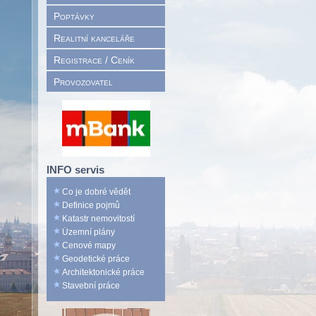
Poptávky
Realitní kanceláře
Registrace / Ceník
Provozovatel
INFO servis
Co je dobré vědět
Definice pojmů
Katastr nemovitostí
Územní plány
Cenové mapy
Geodetické práce
Architektonické práce
Stavební práce