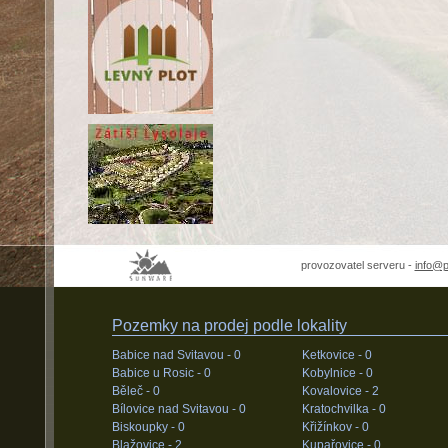
provozovatel serveru -
info@
Pozemky na prodej podle lokality
Babice nad Svitavou -
0
Ketkovice -
0
Babice u Rosic -
0
Kobylnice -
0
Běleč -
0
Kovalovice -
2
Bílovice nad Svitavou -
0
Kratochvilka -
0
Biskoupky -
0
Křižínkov -
0
Blažovice -
2
Kupařovice -
0